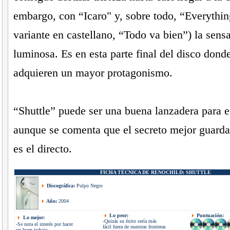
embargo, con “Icaro" y, sobre todo, “Everythin
variante en castellano, “Todo va bien”) la sens
luminosa. Es en esta parte final del disco donde
adquieren un mayor protagonismo.
“Shuttle” puede ser una buena lanzadera para es
aunque se comenta que el secreto mejor guard
es el directo.
FICHA TÉCNICA DE
RENOCHILD:
SHUTTLE
Discográfica:
Pulpo Negro
Año:
2004
Lo peor:
Puntuación:
Lo mejor:
-Quizás su éxito sería más
-Se nota el interés por hacer
fácil fuera de nuestras fronteras
un buen trabajo