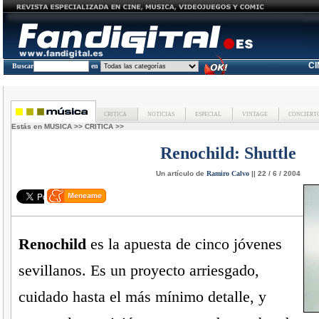
C
Buscar
en
CRITICA
NOTICIAS
ESPECIAL
VINTAGE
CONCIERT
Estás en
MUSICA
>>
CRITICA
>>
Renochild:
Shuttle
Un artículo de
Ramiro Calvo
|| 22 / 6 / 2004
Renochild
es la apuesta de cinco jóvenes
sevillanos. Es un proyecto arriesgado,
cuidado hasta el más mínimo detalle, y