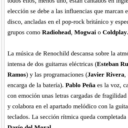
todos ellos, menos uno, están cantados en inglé
elección se debe a las influencias que marcan e
disco, ancladas en el pop-rock británico y espe
grupos como
Radiohead
,
Mogwai
o
Coldplay
La música de Renochild descansa sobre la atmó
intensa de dos guitarras eléctricas (
Esteban Ru
Ramos
) y las programaciones (
Javier Rivera
,
encarga de la batería).
Pablo Peña
es la voz, c
con emoción unas letras cargadas de fragilidad 
y colabora en el apartado melódico con la guita
teclados. La sección rítmica queda completada 
Darío del Moral
.