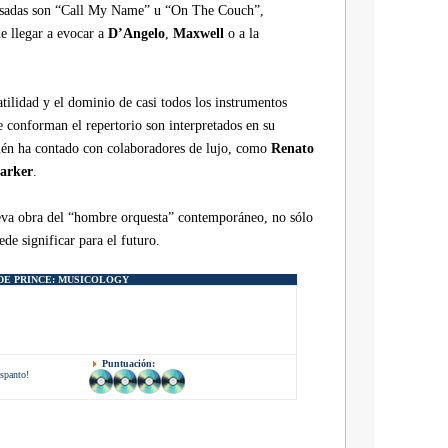
pausadas son “Call My Name” u “On The Couch”,
e llegar a evocar a
D’Angelo
,
Maxwell
o a la
atilidad y el dominio de casi todos los instrumentos
 conforman el repertorio son interpretados en su
ién ha contado con colaboradores de lujo, como
Renato
arker
.
ueva obra del “hombre orquesta” contemporáneo, no sólo
de significar para el futuro.
 DE
PRINCE:
MUSICOLOGY
Puntuación:
espanto!