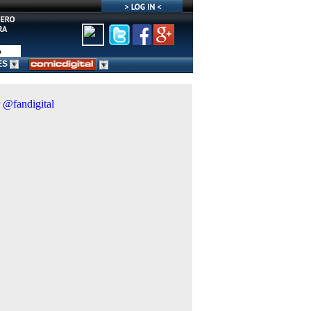
ES
 @fandigital