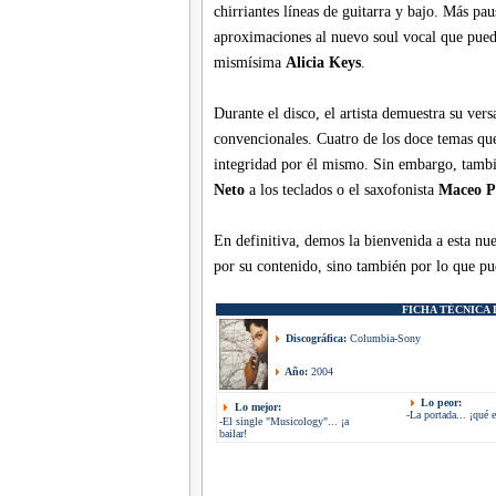
chirriantes líneas de guitarra y bajo. Más 
aproximaciones al nuevo soul vocal que pued
mismísima
Alicia Keys
.
Durante el disco, el artista demuestra su vers
convencionales. Cuatro de los doce temas que
integridad por él mismo. Sin embargo, tamb
Neto
a los teclados o el saxofonista
Maceo P
En definitiva, demos la bienvenida a esta n
por su contenido, sino también por lo que pue
FICHA TÉCNICA
Discográfica:
Columbia-Sony
Año:
2004
Lo peor:
Lo mejor:
-La portada... ¡qué 
-El single "Musicology"... ¡a
bailar!