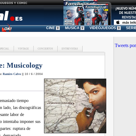
CINE
MUSICA
VIDEOJUEGOS
SERI
Tweets por
SPECIAL
VINTAGE
CONCIERTOS
ENTREVISTAS
e:
Musicology
de
Ramiro Calvo
|| 10 / 6 / 2004
demasiado tiempo
n lado, las discográficas
esante labor de
co intentaba imponer sus
partes: ruptura de
s, demasiado