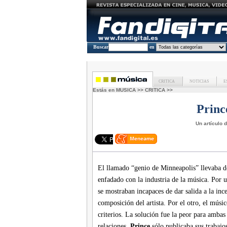
Buscar
en
CRITICA
NOTICIAS
E
Estás en
MUSICA
>>
CRITICA
>>
Princ
Un artículo 
El llamado “genio de Minneapolis” llevaba 
enfadado con la industria de la música. Por u
se mostraban incapaces de dar salida a la inc
composición del artista. Por el otro, el músi
criterios. La solución fue la peor para ambas 
relaciones.
Prince
sólo publicaba sus trabajo