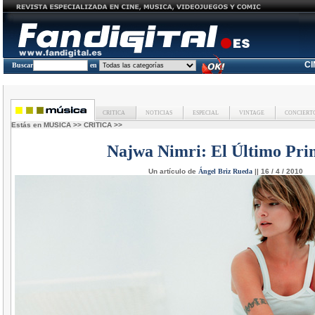
C
Buscar
en
CRITICA
NOTICIAS
ESPECIAL
VINTAGE
CONCIERT
Estás en
MUSICA
>>
CRITICA
>>
Najwa Nimri:
El Último Pri
Un artículo de
Ángel Briz Rueda
|| 16 / 4 / 2010