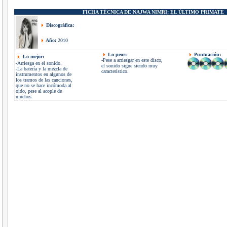
FICHA TÉCNICA DE
NAJWA NIMRI:
EL ÚLTIMO PRIMATE
Discográfica:
Año:
2010
Lo peor:
Puntuación:
Lo mejor:
-Pese a arriesgar en este disco,
-Arriesga en el sonido.
el sonido sigue siendo muy
-La batería y la mezcla de
característico.
instrumentos en algunos de
los tramos de las canciones,
que no se hace incómoda al
oído, pese al acople de
muchos.