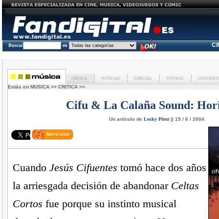
C
Buscar
en
CRITICA
NOTICIAS
ESPECIAL
VINTAGE
CONCIERT
Estás en
MUSICA
>>
CRITICA
>>
Cifu & La Calaña Sound:
Hori
Un artículo de
Locky Pérez
|| 15 / 6 / 2004
Cuando
Jesús Cifuentes
tomó hace dos años
la arriesgada decisión de abandonar
Celtas
Cortos
fue porque su instinto musical