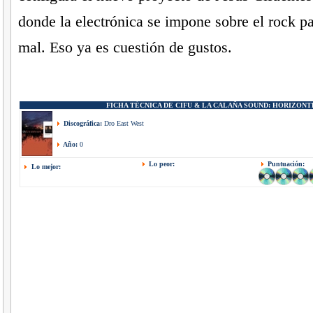
donde la electrónica se impone sobre el rock pa
mal. Eso ya es cuestión de gustos.
FICHA TÉCNICA DE
CIFU & LA CALAÑA SOUND:
HORIZONT
Discográfica:
Dro East West
Año:
0
Lo peor:
Puntuación:
Lo mejor: