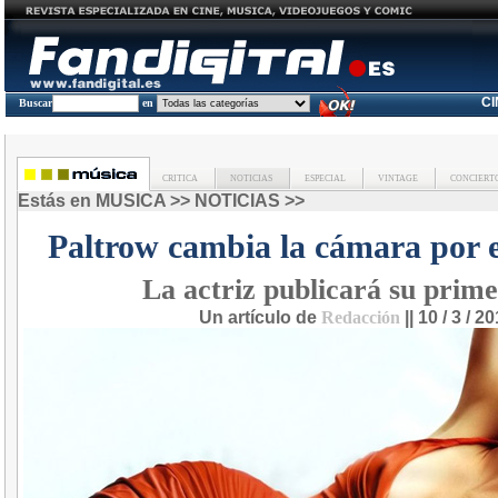
C
Buscar
en
CRITICA
NOTICIAS
ESPECIAL
VINTAGE
CONCIERT
Estás en
MUSICA
>>
NOTICIAS
>>
Paltrow cambia la cámara por 
La actriz publicará su prime
Un artículo de
Redacción
|| 10 / 3 / 2