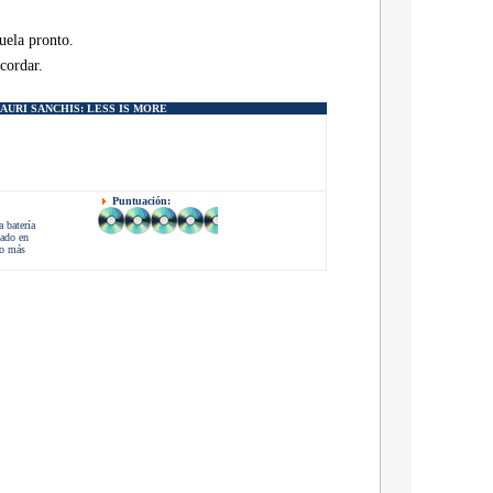
uela pronto.
cordar.
AURI SANCHIS:
LESS IS MORE
Puntuación:
 batería
dado en
do más