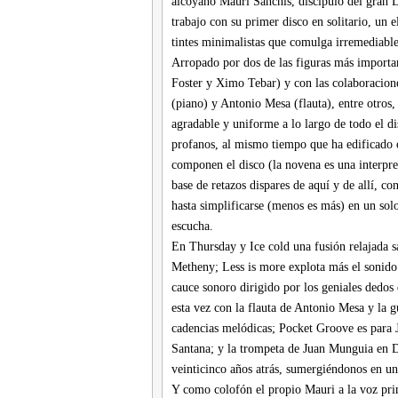
alcoyano Mauri Sanchis, discípulo del gran D
trabajo con su primer disco en solitario, un 
tintes minimalistas que comulga irremediable
Arropado por dos de las figuras más importan
Foster y Ximo Tebar) y con las colaboracione
(piano) y Antonio Mesa (flauta), entre otro
agradable y uniforme a lo largo de todo el d
profanos, al mismo tiempo que ha edificado c
componen el disco (la novena es una interpret
base de retazos dispares de aquí y de allí, c
hasta simplificarse (menos es más) en un sol
escucha.
En Thursday y Ice cold una fusión relajada s
Metheny; Less is more explota más el sonido
cauce sonoro dirigido por los geniales dedos 
esta vez con la flauta de Antonio Mesa y la 
cadencias melódicas; Pocket Groove es para Ja
Santana; y la trompeta de Juan Munguia en Dr
veinticinco años atrás, sumergiéndonos en un
Y como colofón el propio Mauri a la voz pri