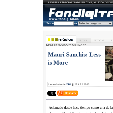
Buscar
en
CRITICA
NOTICIAS
E
Estás en
MUSICA
>>
CRITICA
>>
Mauri Sanchis:
Less
is More
Un artículo de
DBS
|| 23 / 9 / 2003
Aclamado desde hace tiempo como una de las 