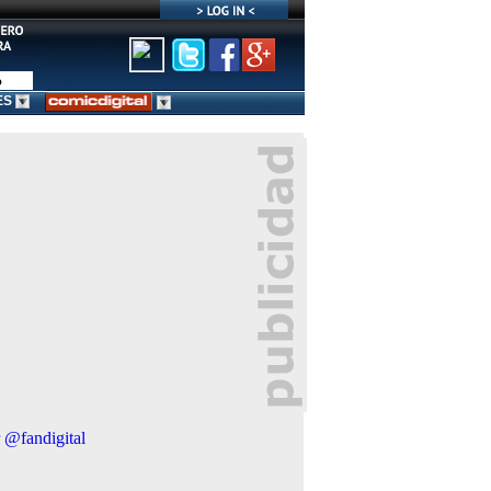
ES
 @fandigital