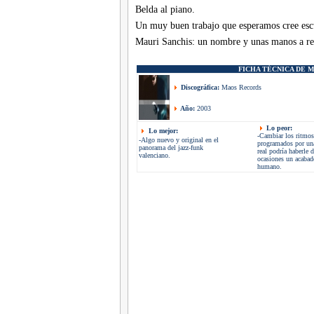
Belda al piano.
Un muy buen trabajo que esperamos cree esc
Mauri Sanchis: un nombre y unas manos a re
FICHA TÉCNICA DE
M
Discográfica:
Maos Records
Año:
2003
Lo peor:
Lo mejor:
-Cambiar los ritmos
-Algo nuevo y original en el
programados por una
panorama del jazz-funk
real podría haberle 
valenciano.
ocasiones un acaba
humano.