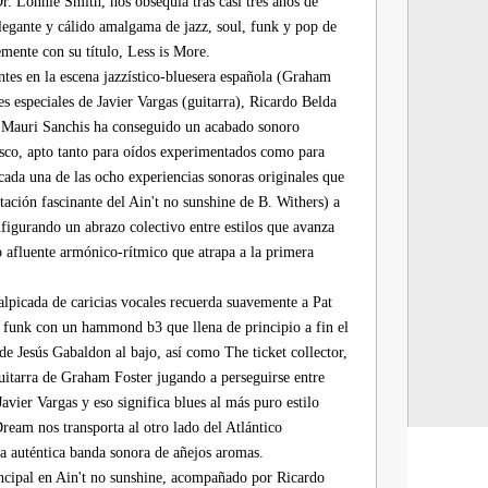
r. Lonnie Smith, nos obsequia tras casi tres años de
elegante y cálido amalgama de jazz, soul, funk y pop de
mente con su título, Less is More.
tes en la escena jazzístico-bluesera española (Graham
s especiales de Javier Vargas (guitarra), Ricardo Belda
s, Mauri Sanchis ha conseguido un acabado sonoro
isco, apto tanto para oídos experimentados como para
ada una de las ocho experiencias sonoras originales que
ación fascinante del Ain't no sunshine de B. Withers) a
onfigurando un abrazo colectivo entre estilos que avanza
o afluente armónico-rítmico que atrapa a la primera
alpicada de caricias vocales recuerda suavemente a Pat
 funk con un hammond b3 que llena de principio a fin el
de Jesús Gabaldon al bajo, así como The ticket collector,
guitarra de Graham Foster jugando a perseguirse entre
vier Vargas y eso significa blues al más puro estilo
eam nos transporta al otro lado del Atlántico
a auténtica banda sonora de añejos aromas.
ncipal en Ain't no sunshine, acompañado por Ricardo