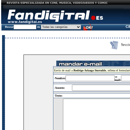
C
Buscar
en
Secci
Envío de mail a
Rodrigo Arizaga Iturralde
, rellena el formular
·
e-
·
Nombre:
mail:
·
Asunto:
·
Texto: