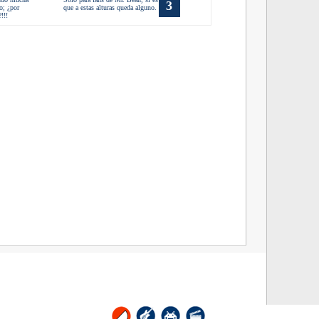
3
o; ¿por
que a estas alturas queda alguno.
!!!