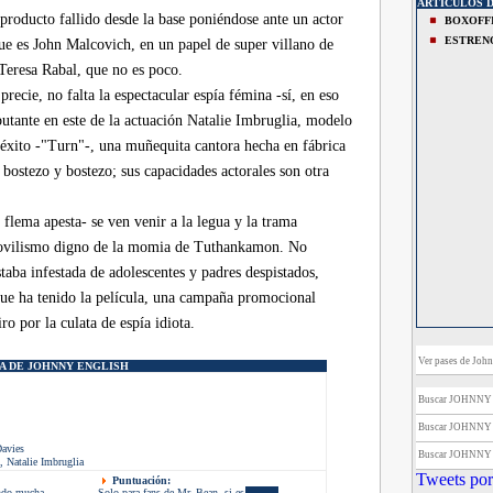
ARTICULOS 
producto fallido desde la base poniéndose ante un actor
BOXOFF
ESTREN
que es John Malcovich, en un papel de super villano de
 Teresa Rabal, que no es poco.
recie, no falta la espectacular espía fémina -sí, en eso
butante en este de la actuación Natalie Imbruglia, modelo
 éxito -"Turn"-, una muñequita cantora hecha en fábrica
 bostezo y bostezo; sus capacidades actorales son otra
 flema apesta- se ven venir a la legua y la trama
ovilismo digno de la momia de Tuthankamon. No
estaba infestada de adolescentes y padres despistados,
que ha tenido la película, una campaña promocional
o por la culata de espía idiota.
Ver pases de John
A DE JOHNNY ENGLISH
Buscar JOHNNY
Buscar JOHNNY
avies
Buscar JOHNNY
 Natalie Imbruglia
Tweets por
Puntuación:
ndo mucha
Solo para fans de Mr. Bean, si es