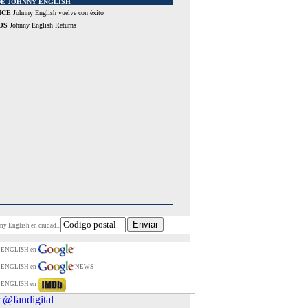
DE JOHNNY ENGLISH
ICE
Johnny English vuelve con éxito
OS
Johnny English Returns
ny English en ciudad...
 ENGLISH en
 ENGLISH en
NEWS
 ENGLISH en
 @fandigital