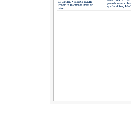
La cantante y modelo Natalie
pena de super villan
Imbruglia intentando hacer de
qué lo hiciste, John?
actriz.