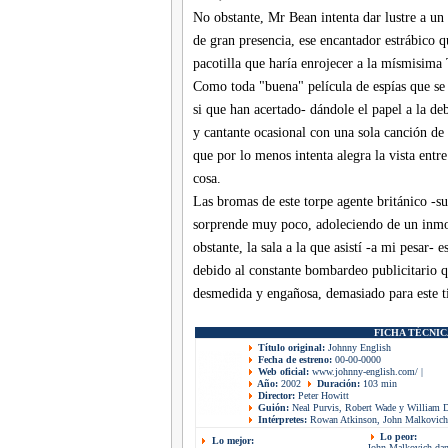
No obstante, Mr Bean intenta dar lustre a un 
de gran presencia, ese encantador estrábico 
pacotilla que haría enrojecer a la mísmisima
Como toda "buena" película de espías que se p
si que han acertado- dándole el papel a la de
y cantante ocasional con una sola canción de
que por lo menos intenta alegra la vista entre
cosa.
Las bromas de este torpe agente británico -su
sorprende muy poco, adoleciendo de un inm
obstante, la sala a la que asistí -a mi pesar- 
debido al constante bombardeo publicitario 
desmedida y engañosa, demasiado para este tir
FICHA TÉCNIC
Título original:
Johnny English
Fecha de estreno:
00-00-0000
Web oficial:
www.johnny-english.com/
|
Año:
2002
Duración:
103 min
Director:
Peter Howitt
Guión:
Neal Purvis, Robert Wade y William D
Intérpretes:
Rowan Atkinson, John Malkovich,
Lo peor:
Lo mejor:
John Malkovich da