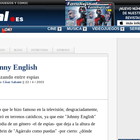
CINE
MUSICA
VIDEOJUEGOS
SERI
GEN
BLOGS
ENTREVISTAS
ESTRENOS
nny English
zando entre espías
de
César Sabater
|| 22 / 4 / 2003
 que le hizo famoso en la televisión; desgraciadamente,
ró en terrenos catódicos, ya que este "Johnny English"
dia de un género -el de espías- que deja a la altura de
ebrin de "Agárralo como puedas" -por cierto: ¿dónde