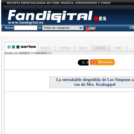
C
Buscar
en
CRITICA
NOTICIAS
BLOGS
IMAGEN
VIDEO
Estás en
SERIES
>>
IMAGEN
>>
La entrañable despedida de Los Simpson a
voz de Mrs. Krabappel