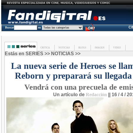
C
Buscar
en
CRITICA
NOTICIAS
BLOGS
IMAGEN
VIDEO
Estás en
SERIES
>>
NOTICIAS
>>
La nueva serie de Heroes se lla
Reborn y preparará su llegada 
Vendrá con una precuela de emis
Un artículo de
Redacción
|| 16 / 4 / 2