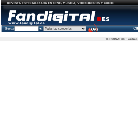
C
Buscar
en
TERMINATOR
: crític