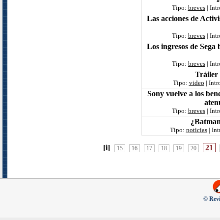
Tipo:
breves
| Int
Las acciones de Activi
Tipo:
breves
| Int
Los ingresos de Sega 
Tipo:
breves
| Int
Tráiler
Tipo:
video
| Int
Sony vuelve a los bene
aten
Tipo:
breves
| Int
¿Batman 
Tipo:
noticias
| In
[i]
21
15
16
17
18
19
20
© Revi