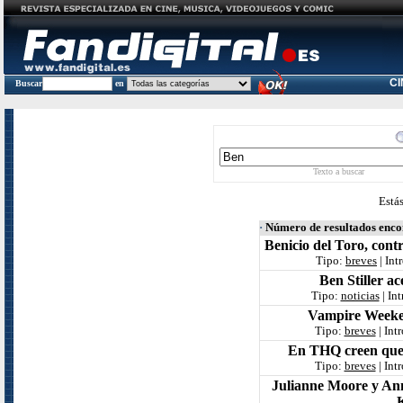
C
Buscar
en
Texto a buscar
Está
·
Número de resultados enc
Benicio del Toro, cont
Tipo:
breves
| Int
Ben Stiller ac
Tipo:
noticias
| In
Vampire Weeken
Tipo:
breves
| Int
En THQ creen que 
Tipo:
breves
| Int
Julianne Moore y Ann
K