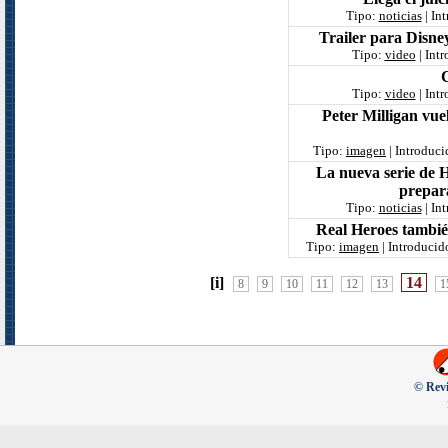
Tipo:
noticias
| In
Trailer para Disne
Tipo:
video
| Int
C
Tipo:
video
| Int
Peter Milligan vue
Tipo:
imagen
| Introduc
La nueva serie de 
prepara
Tipo:
noticias
| In
Real Heroes tambié
Tipo:
imagen
| Introducid
[i]
14
8
9
10
11
12
13
1
© Revi