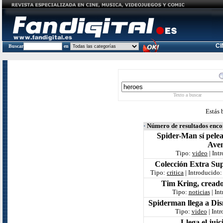
C
Buscar
en
Texto a buscar
Estás 
·
Número de resultados enc
Spider-Man sí pele
Aven
Tipo:
video
| Int
Colección Extra Sup
Tipo:
critica
| Introducido
Tim Kring, creado
Tipo:
noticias
| In
Spiderman llega a Dis
Tipo:
video
| Int
Llega el juic