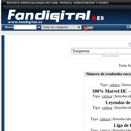
C
Buscar
en
Texto a buscar
Estás b
·
Número de resultados enc
Tipo:
critica
| Intr
100% Marvel HC – 
Tipo:
critica
| Introduci
Leyendas de
Tipo:
critica
| Introduci
Tipo:
critica
| Introducid
Liga de 
Tipo:
critica
| Introducid