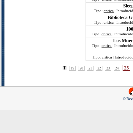
Slee
Tipo:
critica
| Introduci
Biblioteca G
Tipo:
critica
| Introduci
100
Tipo:
critica
| Introducid
Los Muert
Tipo:
critica
| Introducid
Tipo:
critica
| Introducid
[i]
25
19
20
21
22
23
24
© Revi