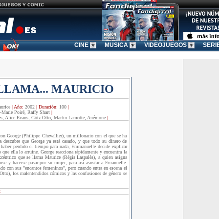
CINE
MUSICA
VIDEOJUEGOS
SERI
LLAMA... MAURICIO
urice
|
Año:
2002
|
Duración:
100
|
-Marie Poiré, Raffy Shart
|
ès, Alice Evans, Götz Otto, Martin Lamotte, Anémone
|
on George (Philippe Chevallier), un millonario con el que se ha
ia descubre que George ya está casado, y que todo su dinero de
 haber perdido el tiempo para nada, Emmanuelle decide explicar
 que ella lo arruine. George reacciona rápidamente y encuentra la
éntrico que se llama Maurice (Régis Laspalès), a quien asigna
arse y hacerse pasar por su mujer, para así asustar a Emanuelle.
do con sus "encantos femeninos", pero cuando entra en escena el
tto), los malentendidos cómicos y las confusiones de género se
: