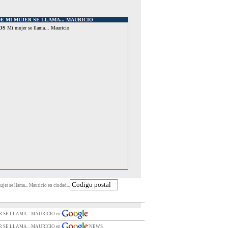
E MI MUJER SE LLAMA... MAURICIO
OS
Mi mujer se llama... Mauricio
jer se llama... Mauricio en ciudad...
R SE LLAMA... MAURICIO en
R SE LLAMA... MAURICIO en
NEWS