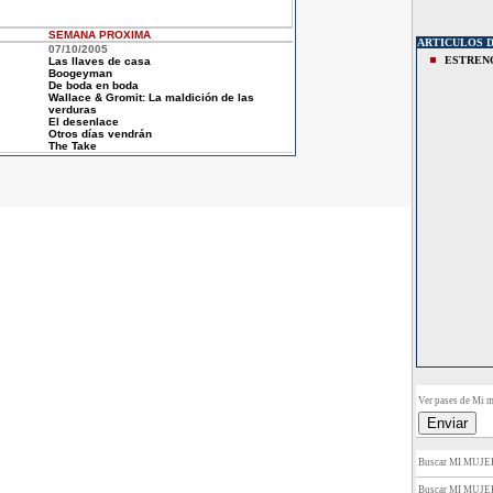
SEMANA
PROXIMA
ARTICULOS D
07/10/2005
ESTREN
Las llaves de casa
Boogeyman
De boda en boda
Wallace & Gromit: La maldición de las
verduras
El desenlace
Otros días vendrán
The Take
Ver pases de Mi mu
Buscar MI MUJE
Buscar MI MUJE