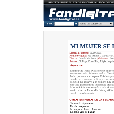
Buscar
en
MI MUJER SE 
Semana de estreno:
30/09/2005
Nombre original:
Ma femme... s'appelle Ma
Director:
Jean-Marie Poiré
|
Guionista:
Jean
Actores:
Philippe Chevallier, Régis Laspal
Argumento:
Emmanuelle (Alice Evans) decide casarse c
estado acostando. Mientras está en Venec
hecho pertenece a su esposa. Enfadada por
su relación a la mujer de George, esperando
solución que incluye a un hombre muy exc
una tarea prácticamente imposible: disfraz
Maurice inicialmente engaña a todo el mun
novio celoso de Emanuelle, Johnny (Götz O
suceden inevitabemente.
OTROS ESTRENOS DE LA SEMANA
Torrente 3, el protector
Un día inesperado
Mi mujer se llama... Mauricio
La doble vida de Faquir