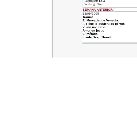
La pequeña Lola
Working Class
SEMANA ANTERIOR
:
23/09/2005
Trauma
El Mercader de Venecia
...Y que le gusten los perros
Vuelo nocturno
Amor en juego
El método
Inside Deep Throat