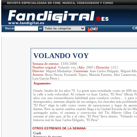
C
Buscar
en
VOLANDO VOY
Semana de estreno:
13/01/2006
Nombre original:
Volando voy
|
Año:
2005
|
Duración:
115
|
Director:
Miguel Albaladejo
|
Guionista:
Juan Carlos Delgado, Miguel Alb
Actores:
Borja Navas, Fernando Tejero, Mariola Fuentes, Álex Casanovas,
Luis García-Pérez
|
Argumento:
Getafe, finales de los años 70. La gente mira extrañada como un 600 sin
la calle a toda velocidad. Al volante va Juan Carlos, "El Pera" (Borja 
años con una extraordinaria habilidad para conducir coches.... y para r
desesperados, intentan alejarle de sus amigos, los chavales más problemát
"El Pera" elige la calle como centro de operaciones y lugar de aprend
límites. Pero su suerte cambia cuando llega a la Ciudad Escuela de los Mu
arriesgado pulso, el carisma y convicción del Tío Alberto (Álex Ca
rescatar al niño que, al fin y al cabo, "El Pera" lleva dentro. "Volando v
historia real de Juan Carlos Delgado, "El Pera".
OTROS ESTRENOS DE LA SEMANA:
Crash
Sentencia de muerte