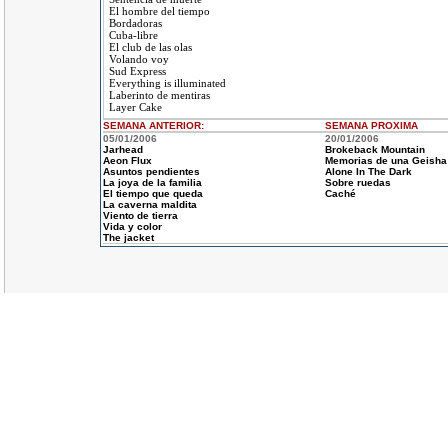
El hombre del tiempo
Bordadoras
Cuba-libre
El club de las olas
Volando voy
Sud Express
Everything is illuminated
Laberinto de mentiras
Layer Cake
SEMANA ANTERIOR
:
SEMANA
PROXIMA
05/01/2006
20/01/2006
Jarhead
Brokeback Mountain
Aeon Flux
Memorias de una Geisha
Asuntos pendientes
Alone In The Dark
La joya de la familia
Sobre ruedas
El tiempo que queda
Caché
La caverna maldita
Viento de tierra
Vida y color
The jacket