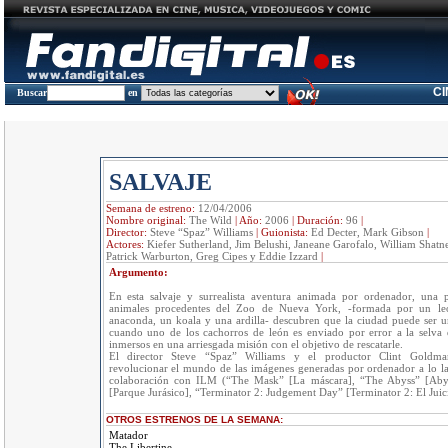
C
Buscar
en
SALVAJE
Semana de estreno:
12/04/2006
Nombre original:
The Wild
|
Año:
2006
|
Duración:
96
|
Director:
Steve “Spaz” Williams
|
Guionista:
Ed Decter, Mark Gibson
|
Actores:
Kiefer Sutherland, Jim Belushi, Janeane Garofalo, William Shatn
Patrick Warburton, Greg Cipes y Eddie Izzard
|
Argumento:
En esta salvaje y surrealista aventura animada por ordenador, una p
animales procedentes del Zoo de Nueva York, -formada por un leó
anaconda, un koala y una ardilla- descubren que la ciudad puede ser u
cuando uno de los cachorros de león es enviado por error a la selva
inmersos en una arriesgada misión con el objetivo de rescatarle.
El director Steve “Spaz” Williams y el productor Clint Goldma
revolucionar el mundo de las imágenes generadas por ordenador a lo la
colaboración con ILM (“The Mask” [La máscara], “The Abyss” [Abyss
[Parque Jurásico], “Terminator 2: Judgement Day” [Terminator 2: El Juici
OTROS ESTRENOS DE LA SEMANA:
Matador
The Libertine