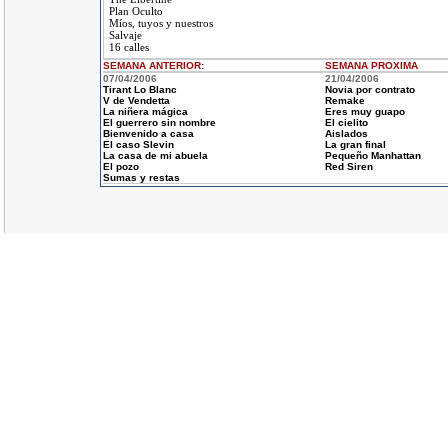
Plan Oculto
Míos, tuyos y nuestros
Salvaje
16 calles
SEMANA ANTERIOR
:
SEMANA
PROXIMA
07/04/2006
21/04/2006
Tirant Lo Blanc
Novia por contrato
V de Vendetta
Remake
La niñera mágica
Eres muy guapo
El guerrero sin nombre
El cielito
Bienvenido a casa
Aislados
El caso Slevin
La gran final
La casa de mi abuela
Pequeño Manhattan
El pozo
Red Siren
Sumas y restas