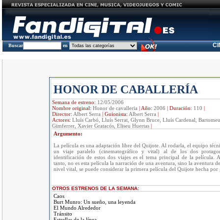
C
Buscar
en
HONOR DE CABALLERÍA
Semana de estreno:
12/05/2006
Nombre original:
Honor de cavalleria
|
Año:
2006
|
Duración:
110
|
Director:
Albert Serra
|
Guionista:
Albert Serra
|
Actores:
Lluís Carbó, Lluís Serrat, Glynn Bruce, Lluís Cardenal, Bartome
Gimferrer, Xavier Gratacós, Eliseu Huertas
|
Argumento:
La película es una adaptación libre del Quijote. Al rodarla, el equipo técnic
un viaje paralelo (cinematográfico y vital) al de los dos protagon
identificación de estos dos viajes es el tema principal de la película. A
tanto, no es esta película la narración de una aventura, sino la aventura d
nivel vital, se puede considerar la primera película del Quijote hecha por 
OTROS ESTRENOS DE LA SEMANA:
Caos
Burt Munro: Un sueño, una leyenda
El Mundo Alrededor
Tránsito
Estrellas de la línea