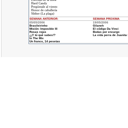
Hard Candy
Pregúntale al viento
Honor de caballería
Slither (La plaga)
SEMANA ANTERIOR
:
SEMANA
PROXIMA
05/05/2006
19/05/2006
Brasileirinho
Gilaneh
Misión: Imposible III
El código Da Vinci
Rosas rojas
Bodas por encargo
¿¡Y tú qué sabes!?
La vida perra de Juanita
In The Mix
Un franco, 14 pesetas