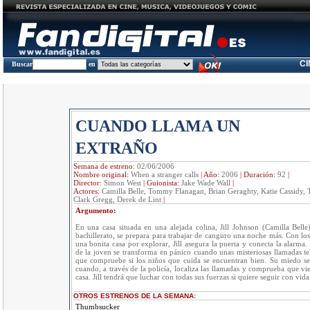
C
Buscar
en
CUANDO LLAMA UN
EXTRAÑO
Semana de estreno:
02/06/2006
Nombre original:
When a stranger calls
|
Año:
2006
|
Duración:
92
|
Director:
Simon West
|
Guionista:
Jake Wade Wall
|
Actores:
Camilla Belle, Tommy Flanagan, Brian Geraghty, Katie Cassidy,
Clark Gregg, Derek de Lint
|
Argumento:
En una casa situada en una alejada colina, Jill Johnson (Camilla Belle
bachillerato, se prepara para trabajar de canguro una noche más. Con l
una bonita casa por explorar, Jill asegura la puerta y conecta la alarma.
de la joven se transforma en pánico cuando unas misteriosas llamadas tel
que compruebe si los niños que cuida se encuentran bien. Su miedo se 
cuando, a través de la policía, localiza las llamadas y comprueba que vi
casa. Jill tendrá que luchar con todas sus fuerzas si quiere seguir con vida
OTROS ESTRENOS DE LA SEMANA:
Thumbsucker