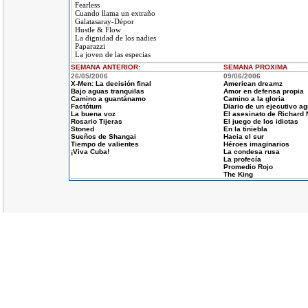
Fearless
Cuando llama un extraño
Galatasaray-Dépor
Hustle & Flow
La dignidad de los nadies
Paparazzi
La joven de las especias
SEMANA ANTERIOR
:
SEMANA
PROXIMA
26/05/2006
09/06/2006
X-Men: La decisión final
American dreamz
Bajo aguas tranquilas
Amor en defensa propia
Camino a guantánamo
Camino a la gloria
Factótum
Diario de un ejecutivo ag
La buena voz
El asesinato de Richard 
Rosario Tijeras
El juego de los idiotas
Stoned
En la tiniebla
Sueños de Shangai
Hacia el sur
Tiempo de valientes
Héroes imaginarios
¡Viva Cuba!
La condesa rusa
La profecía
Promedio Rojo
The King