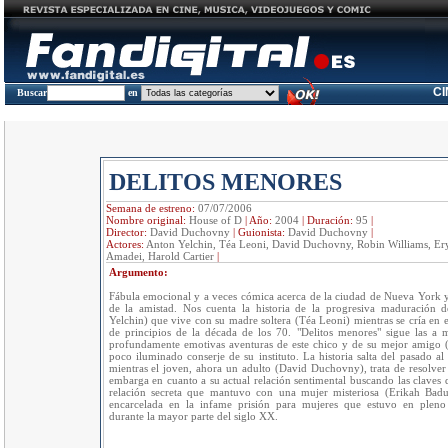
C
Buscar
en
DELITOS MENORES
Semana de estreno:
07/07/2006
Nombre original:
House of D
|
Año:
2004
|
Duración:
95
|
Director:
David Duchovny
|
Guionista:
David Duchovny
|
Actores:
Anton Yelchin, Téa Leoni, David Duchovny, Robin Williams, Er
Amadei, Harold Cartier
|
Argumento:
Fábula emocional y a veces cómica acerca de la ciudad de Nueva York y
de la amistad. Nos cuenta la historia de la progresiva maduración 
Yelchin) que vive con su madre soltera (Téa Leoni) mientras se cría en 
de principios de la década de los 70. "Delitos menores" sigue las a 
profundamente emotivas aventuras de este chico y de su mejor amigo (
poco iluminado conserje de su instituto. La historia salta del pasado al
mientras el joven, ahora un adulto (David Duchovny), trata de resolver
embarga en cuanto a su actual relación sentimental buscando las claves 
relación secreta que mantuvo con una mujer misteriosa (Erikah Badu
encarcelada en la infame prisión para mujeres que estuvo en pleno
durante la mayor parte del siglo XX.