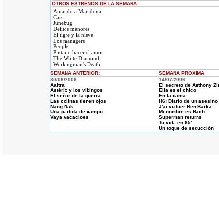
OTROS ESTRENOS DE LA SEMANA:
Amando a Maradona
Cars
Junebug
Delitos menores
El tigre y la nieve
Los managers
People
Pintar o hacer el amor
The White Diamond
Workingman's Death
SEMANA ANTERIOR
:
SEMANA
PROXIMA
30/06/2006
14/07/2006
Aaltra
El secreto de Anthony Z
Astérix y los vikingos
Ella es el chico
El señor de la guerra
En la cama
Las colinas tienen ojos
H6: Diario de un asesino
Nang Nak
J'ai vu tuer Ben Barka
Una partida de campo
Mi nombre es Bach
Vaya vacacioes
Superman returns
Tu vida en 65'
Un toque de seducción