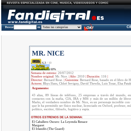
C
Buscar
en
MR. NICE
6,3
/ 10
60%
Semana de estreno:
20/07/2012
Nombre original:
Mr. Nice.
|
Año:
2010
|
Duración:
116
|
Director:
Bernard Rose.
|
Guionista:
Bernard Rose, basado en el libro de
Actores:
Rhys Ifans, Chloë Sevigny, David Thewlis, Luis Tosar, Elsa Patak
Argumento:
43 alias, 89 líneas de teléfono, 25 empresas a través del mundo, en
contactos con la mafia, CIA, IRA y MI6 y más de un millón de libro
Marks, el verdadero nombre de Mr. Nice, es un personaje increíble con
que le ha permitido ser físico nuclear, licenciado en Oxford, profesor, m
político, escritor, filósofo, fugitivo y espía.
OTROS ESTRENOS DE LA SEMANA:
El Caballero Oscuro: La Leyenda Renace
Margaret
El Irlandés (The Guard)