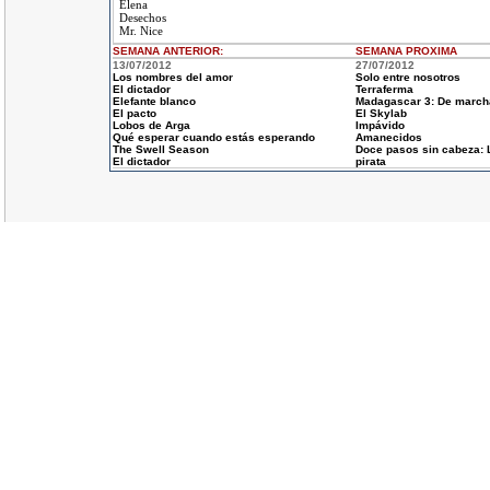
Elena
Desechos
Mr. Nice
SEMANA ANTERIOR
:
SEMANA
PROXIMA
13/07/2012
27/07/2012
Los nombres del amor
Solo entre nosotros
El dictador
Terraferma
Elefante blanco
Madagascar 3: De march
El pacto
El Skylab
Lobos de Arga
Impávido
Qué esperar cuando estás esperando
Amanecidos
The Swell Season
Doce pasos sin cabeza: 
El dictador
pirata