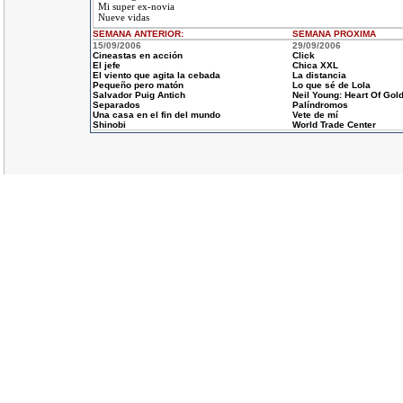
Mi super ex-novia
Nueve vidas
SEMANA ANTERIOR
:
SEMANA
PROXIMA
15/09/2006
29/09/2006
Cineastas en acción
Click
El jefe
Chica XXL
El viento que agita la cebada
La distancia
Pequeño pero matón
Lo que sé de Lola
Salvador Puig Antich
Neil Young: Heart Of Gol
Separados
Palíndromos
Una casa en el fin del mundo
Vete de mí
Shinobi
World Trade Center