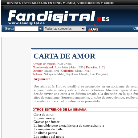
C
Buscar
en
CARTA DE AMOR
Semana de estreno:
22/09/2006
Nombre original:
Love letter
|
Año:
1995
|
Duración:
117
|
Director:
Shunji Iwai
|
Guionista:
Shunji Iwai
|
Actores:
Nakayama Miho, Toyokawa Etsushi, Han Bunjaku
|
Argumento:
Dos años atrás Hiroko perdió a su prometido en un accidente de escal
superado esta muerte y está sumida en la tristeza. Mientras repasa el anu
decide enviar una carta a su difunto amado a la dirección en la que éste
años de estudiante. Sorprendentemente, al cabo de poco tiempo, recibe un
firmada por Itsuki, el nombre de su prometido.
OTROS ESTRENOS DE LA SEMANA:
Carta de amor
El perro mongol
Gracias por fumar
La íncreible pero cierta historia de caperucita roja
La máquina de bailar
La última puerta
Los amigos del novio