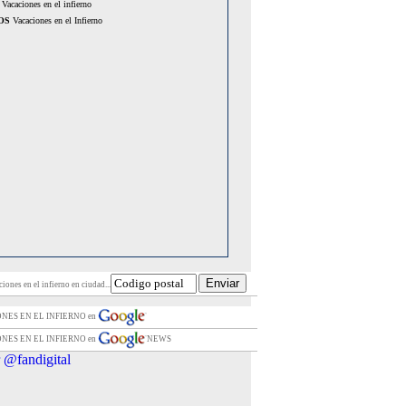
Vacaciones en el infierno
OS
Vacaciones en el Infierno
iones en el infierno en ciudad...
ONES EN EL INFIERNO en
ONES EN EL INFIERNO en
NEWS
 @fandigital