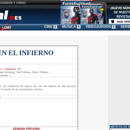
CINE
MUSICA
VIDEOJUEGOS
SERI
N EL INFIERNO
11
|
Duración:
96
|
ian Grunberg, Mel Gibson, Stacy Perskie.
|
tormare.
|
pe, un conductor de atracos da con sus huesos en una prisión
n la ayuda de un jovencísimo recluso.
:
ARTICULOS D
SEMANA
PROXIMA