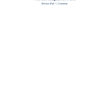
Revista iPad
/
|
Contactar