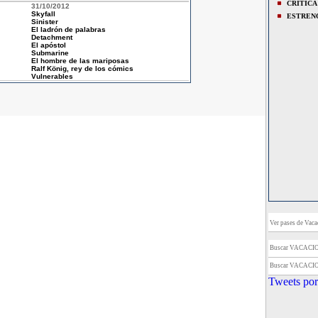
CRITICA
31/10/2012
Skyfall
ESTREN
Sinister
El ladrón de palabras
Detachment
El apóstol
Submarine
El hombre de las mariposas
Ralf König, rey de los cómics
Vulnerables
Ver pases de Vacac
Buscar VACACI
Buscar VACACI
Tweets por