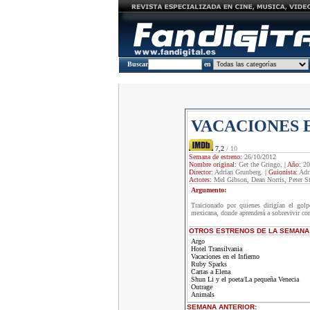
Buscar
en
VACACIONES E
7,2
/ 10
Semana de estreno:
26/10/2012
Nombre original:
Get the Gringo.
|
Año:
20
Director:
Adrian Grunberg.
|
Guionista:
Adr
Actores:
Mel Gibson, Dean Norris, Peter S
Argumento:
Traicionado por quienes dirigían el gol
mexicana, donde aprenderá a sobrevivir co
OTROS ESTRENOS DE LA SEMANA
Argo
Hotel Transilvania
Vacaciones en el Infierno
Ruby Sparks
Cartas a Elena
Shun Li y el poeta/La pequeña Venecia
Outrage
Animals
SEMANA ANTERIOR
: