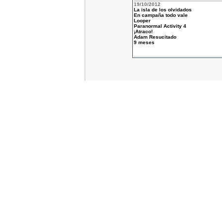
19/10/2012
La isla de los olvidados
En campaña todo vale
Looper
Paranormal Activity 4
¡Atraco!
Adam Resucitado
9 meses