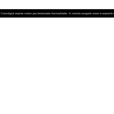
y Comicdigital emplean cookies para determinadas funcionalidades. Si continúa navegando asume la aceptación 