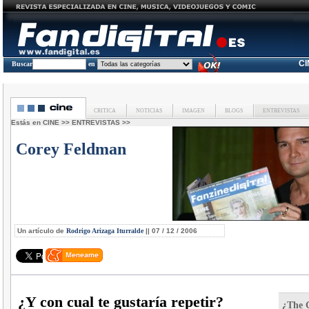
C
Buscar
en
CRITICA
NOTICIAS
IMAGEN
BLOGS
ENTREVISTAS
Estás en
CINE
>>
ENTREVISTAS
>>
Corey Feldman
Un artículo de
Rodrigo Arizaga Iturralde
|| 07 / 12 / 2006
¿Y con cual te gustaría repetir?
¿The G