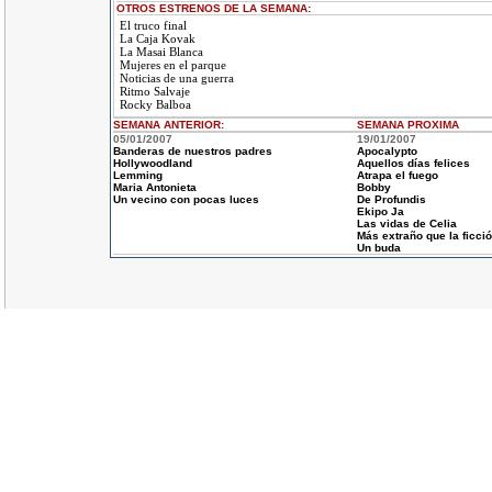
OTROS ESTRENOS DE LA SEMANA:
El truco final
La Caja Kovak
La Masai Blanca
Mujeres en el parque
Noticias de una guerra
Ritmo Salvaje
Rocky Balboa
SEMANA ANTERIOR
:
SEMANA
PROXIMA
05/01/2007
19/01/2007
Banderas de nuestros padres
Apocalypto
Hollywoodland
Aquellos días felices
Lemming
Atrapa el fuego
Maria Antonieta
Bobby
Un vecino con pocas luces
De Profundis
Ekipo Ja
Las vidas de Celia
Más extraño que la ficci
Un buda