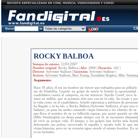
C
Buscar
en
ROCKY BALBOA
Semana de estreno:
12/01/2007
Nombre original:
Rocky Balboa
|
Año:
2006
|
Duración:
102
|
Director:
Sylvester Stallone
|
Guionista:
Sylvester Stallone
|
Actores:
Sylvester Stallone, Burt Young, Geraldine Hughes, Milo Ventimig
Argumento:
Hace 30 años, él era un hombre sin futuro que trabajaba para un pilluelo
sur de Filadelfia. Cuando un golpe de suerte le brindó la oportunidad 
cuadrilátero contra el campeón, en ese entonces 'Apollo Creed', tuvo l
entre un millón, que se presenta sólo una vez en la vida. Su coraje y per
la vida como en el cuadrilátero, brindó esperanza a millones de personas.
ha llegado y se ha ido, y Rocky Balboa (Sylvester Stallone), el que una v
Italiano', se pasa las tardes contando viejas historias a los clientes de su 
que lleva el nombre de su ya fallecida esposa, por quien guarda un sile
(Milo Ventimiglia) no desea pasar tiempo con él, se encuentra demasia
de vivir su propia vida. El tiempo y los golpes han hecho más humi
deformado sus puños, encorvado la espalda y sacado todo lo que ten
viejas historias, pero en su corazón sigue siendo el mismo hombre. En su
es un luchador.