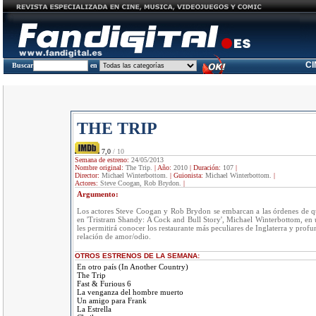
C
Buscar
en
THE TRIP
7,0
/ 10
Semana de estreno:
24/05/2013
Nombre original:
The Trip.
|
Año:
2010
|
Duración:
107
|
Director:
Michael Winterbottom.
|
Guionista:
Michael Winterbottom.
|
Actores:
Steve Coogan, Rob Brydon.
|
Argumento:
Los actores Steve Coogan y Rob Brydon se embarcan a las órdenes de qu
en 'Tristram Shandy: A Cock and Bull Story', Michael Winterbottom, en
les permitirá conocer los restaurante más peculiares de Inglaterra y profu
relación de amor/odio.
OTROS ESTRENOS DE LA SEMANA:
En otro país (In Another Country)
The Trip
Fast & Furious 6
La venganza del hombre muerto
Un amigo para Frank
La Estrella