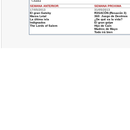
Chaika
SEMANA ANTERIOR
:
SEMANA
PROXIMA
17/05/2013
31/05/2013
El gran Gatsby
R3SACÓN (Resacón 3)
Marea Letal
360: Juego de Destinos
La última isla
¿De qué va la vida?
Indignados
El gran golpe
The Lords of Salem
Hijo de Caín
Madres de Mayo
Todo irá bien