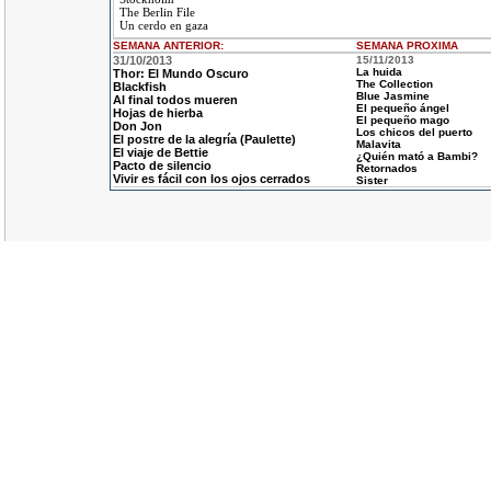
The Berlin File
Un cerdo en gaza
SEMANA ANTERIOR
:
SEMANA
PROXIMA
31/10/2013
15/11/2013
La huida
Thor: El Mundo Oscuro
The Collection
Blackfish
Blue Jasmine
Al final todos mueren
El pequeño ángel
Hojas de hierba
El pequeño mago
Don Jon
Los chicos del puerto
El postre de la alegría (Paulette)
Malavita
El viaje de Bettie
¿Quién mató a Bambi?
Pacto de silencio
Retornados
Vivir es fácil con los ojos cerrados
Sister