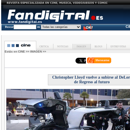
C
Buscar
en
CRITICA
NOTICIAS
IMAGEN
BLOGS
ENTREVISTAS
Estás en
CINE
>>
IMAGEN
>>
Christopher Lloyd vuelve a subirse al DeLo
de Regreso al futuro