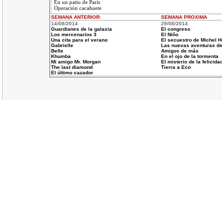
En un patio de Paris
Operación cacahuete
SEMANA ANTERIOR
:
SEMANA
PROXIMA
14/08/2014
29/08/2014
Guardianes de la galaxia
El congreso
Los mercenarios 3
El Niño
Una cita para el verano
El secuestro de Michel 
Gabrielle
Las nuevas aventuras de
Belle
Amigos de más
Khumba
En el ojo de la tormenta
Mi amigo Mr. Morgan
El misterio de la felicida
The last diamond
Tierra a Eco
El último cazador