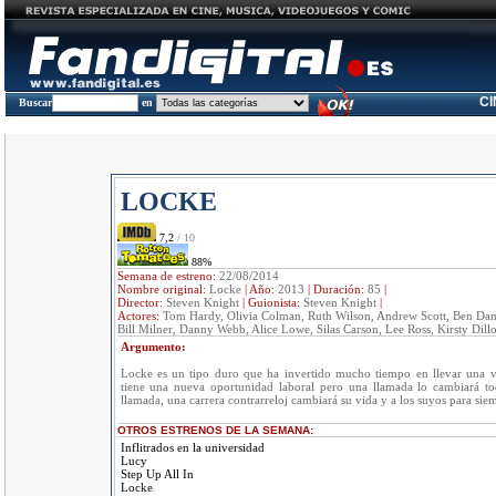
C
Buscar
en
LOCKE
7,2
/ 10
88%
Semana de estreno:
22/08/2014
Nombre original:
Locke
|
Año:
2013
|
Duración:
85
|
Director:
Steven Knight
|
Guionista:
Steven Knight
|
Actores:
Tom Hardy, Olivia Colman, Ruth Wilson, Andrew Scott, Ben Dan
Bill Milner, Danny Webb, Alice Lowe, Silas Carson, Lee Ross, Kirsty Dill
Argumento:
Locke es un tipo duro que ha invertido mucho tiempo en llevar una 
tiene una nueva oportunidad laboral pero una llamada lo cambiará tod
llamada, una carrera contrarreloj cambiará su vida y a los suyos para sie
OTROS ESTRENOS DE LA SEMANA:
Inflitrados en la universidad
Lucy
Step Up All In
Locke