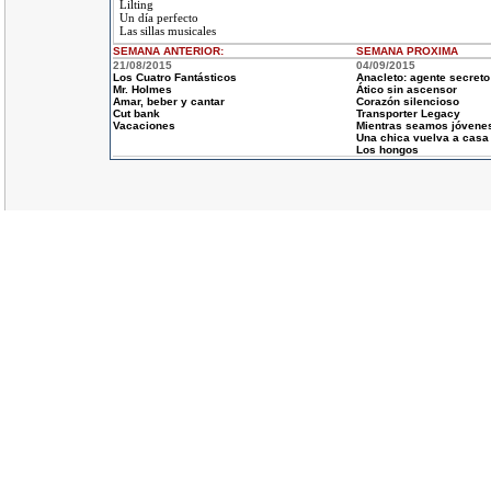
Lilting
Un día perfecto
Las sillas musicales
SEMANA ANTERIOR
:
SEMANA
PROXIMA
21/08/2015
04/09/2015
Los Cuatro Fantásticos
Anacleto: agente secreto
Mr. Holmes
Ático sin ascensor
Amar, beber y cantar
Corazón silencioso
Cut bank
Transporter Legacy
Vacaciones
Mientras seamos jóvene
Una chica vuelva a casa
Los hongos