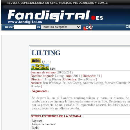
C
Buscar
en
LILTING
7,1
/ 10
81%
Semana de estreno:
28/08/2015
Nombre original:
Lilting
|
Año:
2014
|
Duración:
91
|
Director:
Hong Khaou
|
Guionista:
Hong Khaou
|
Actores:
Ben Whishaw, Pei-pei Cheng, Andrew Leung, Morven Christie, Na
Bowles
|
Argumento:
Se desarrolla en el Londres contemporáneo y narra la historia d
camboyana que lamenta la inesperada muerte de su hijo. De pronto su m
por la presencia de un extraño. El espectador observa las dificultade
para conectar sin un idioma común.
OTROS ESTRENOS DE LA SEMANA:
Papusza
Atrapa la bandera
Ricki