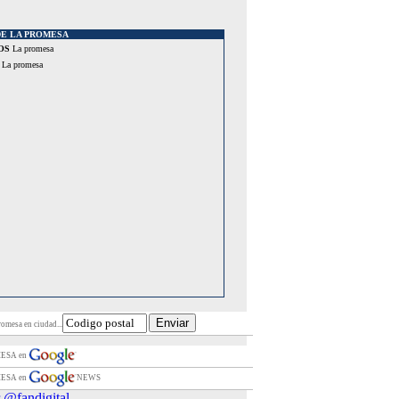
DE LA PROMESA
OS
La promesa
La promesa
romesa en ciudad...
MESA en
MESA en
NEWS
 @fandigital