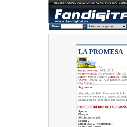
Buscar
en
LA PROMESA
5,7
/ 10
13%
Semana de estreno:
06/11/2015
Nombre original:
Une promesse
|
Año:
201
Director:
Patrice Leconte
|
Guionista:
Patri
Actores:
Rebecca Hall, Alan Rickman, Rich
Toby Murray
|
Argumento:
Alemania, año 1912. Poco antes de la Pri
convierte en secretario y persona de conf
amorosa con su joven mujer que hará peligr
OTROS ESTRENOS DE LA SEMANA
Spectre
Dheepan
Absolutamente todo
Sinister 2
Dragon Ball Z: Resurrection F
Él me llamó Malala