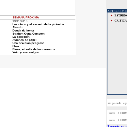
ARTICULOS 
ESTREN
SEMANA
PROXIMA
CRITICA
13/11/2015
Los cinco y el secreto de la pirámide
Sicario
Deuda de honor
Straight Outta Compton
La adopción
Aviones de papel
Una decisión peligrosa
Flow
Rams, el valle de los carneros
Yoko y sus amigos
Ver pases de La p
Buscar LA PRO
Buscar LA PRO
Tweets por