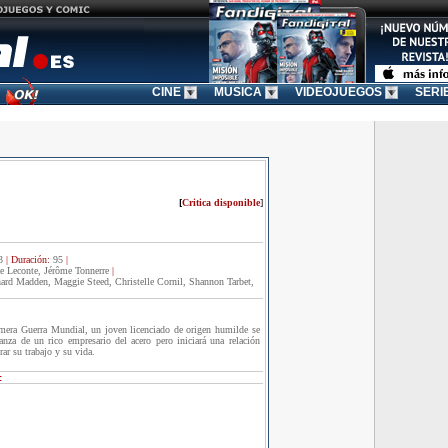
CINE
MUSICA
VIDEOJUEGOS
SERI
[
Critica disponible
]
3
|
Duración:
95
|
ce Leconte, Jérôme Tonnerre
|
ard Madden, Maggie Steed, Christelle Cornil, Shannon Tarbet,
mera Guerra Mundial, un joven licenciado de origen humilde se
ianza de un rico empresario del acero pero iniciará una relación
ar su trabajo y su vida.
: