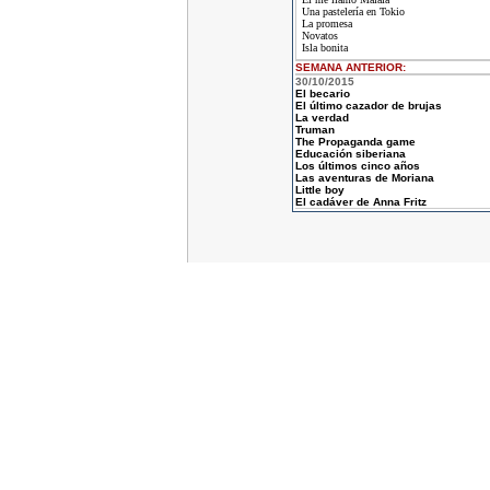
Una pastelería en Tokio
La promesa
Novatos
Isla bonita
SEMANA ANTERIOR
:
30/10/2015
El becario
El último cazador de brujas
La verdad
Truman
The Propaganda game
Educación siberiana
Los últimos cinco años
Las aventuras de Moriana
Little boy
El cadáver de Anna Fritz