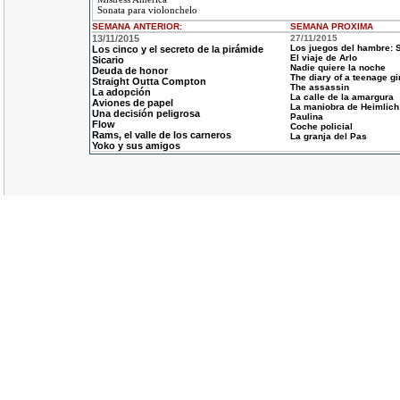
Sonata para violonchelo
SEMANA ANTERIOR
:
SEMANA
PROXIMA
13/11/2015
27/11/2015
Los juegos del hambre: S
Los cinco y el secreto de la pirámide
El viaje de Arlo
Sicario
Nadie quiere la noche
Deuda de honor
The diary of a teenage gir
Straight Outta Compton
The assassin
La adopción
La calle de la amargura
Aviones de papel
La maniobra de Heimlich
Una decisión peligrosa
Paulina
Flow
Coche policial
Rams, el valle de los carneros
La granja del Pas
Yoko y sus amigos