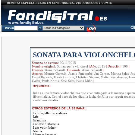
C
Buscar
en
SONATA PARA VIOLONCHEL
Semana de estreno:
20/11/2015
Nombre original:
Sonata per a violoncel
|
Año:
2015
|
Duración:
106
|
Director:
Anna Bofarull
|
Guionista:
Anna Bofarull
|
Actores:
Montse Germán, Juanjo Puigcorbé, Jan Cornet, Marina Salas, Jos
Fermí Reixach, Harris Gordon, Christian Stamm, Maite Buenafuente, Joan
Galán, Paula Kortis, Xavi Siles, Ivana Miño
|
Argumento:
Julia es una famosa violonchelista que vive entregada a la música a quien
fibromialgia. Con el paso de los días, la lucha de Julia por seguir tocand
verdadero desafío.
OTROS ESTRENOS DE LA SEMANA:
Ocho apellidos catalanes
Life
Grandma
Conexión Marsella
I am your father
Niebla
Mistress America