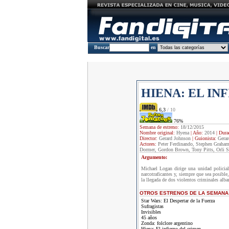
Buscar
en
HIENA: EL IN
6,3
/ 10
76%
Semana de estreno:
18/12/2015
Nombre original:
Hyena
|
Año:
2014
|
Dura
Director:
Gerard Johnson
|
Guionista:
Gerar
Actores:
Peter Ferdinando, Stephen Graham
Dormer, Gordon Brown, Tony Pitts, Orli 
Argumento:
Michael Logan dirige una unidad policial
narcotraficantes y, siempre que sea posible
la llegada de dos violentos criminales alba
OTROS ESTRENOS DE LA SEMANA
Star Wars: El Despertar de la Fuerza
Sufragistas
Invisibles
45 años
Zonda: folclore argentino
Hiena: El infierno del crimen