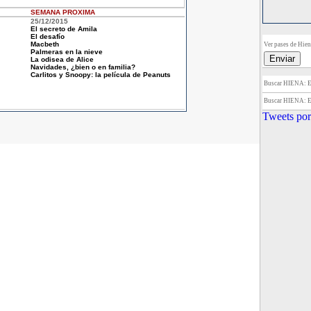
SEMANA
PROXIMA
25/12/2015
El secreto de Amila
El desafío
Macbeth
Ver pases de Hiena
Palmeras en la nieve
La odisea de Alice
Navidades, ¿bien o en familia?
Carlitos y Snoopy: la película de Peanuts
Buscar HIENA:
Buscar HIENA:
Tweets por