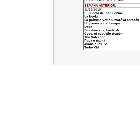
SEMANA ANTERIOR
:
11/12/2015
El Cuento de los Cuentos
La Novia
La próxima vez apuntaré al corazón
Un paseo por el bosque
Dope
Bloodsucking bastards
Coco, el pequeño dragón
The Salvation
Papá o mamá
Juana a los 12
Turbo Kid