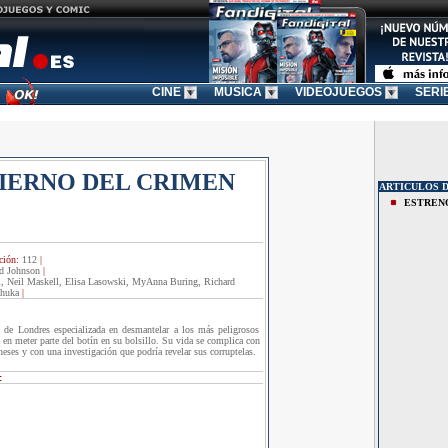
CINE
MUSICA
VIDEOJUEGOS
SERI
FIERNO DEL CRIMEN
ARTICULOS D
ESTREN
ción:
112
|
d Johnson
|
, Neil Maskell, Elisa Lasowski, MyAnna Buring, Richard
Shuka
|
 de Londres especializada en desmantelar a los más peligrosos
, en meter parte del botín en su bolsillo. Su vida se complica con
neses y con una investigación que podría revelar sus corruptelas.
: