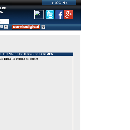
ES
E HIENA: EL INFIERNO DEL CRIMEN
OS
Hiena: El infierno del crimen