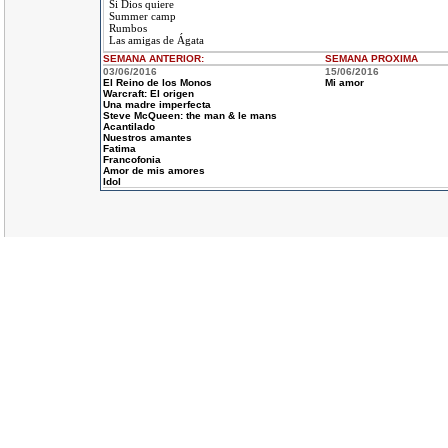
Si Dios quiere
Summer camp
Rumbos
Las amigas de Ágata
SEMANA ANTERIOR
:
SEMANA
PROXIMA
03/06/2016
15/06/2016
El Reino de los Monos
Mi amor
Warcraft: El origen
Una madre imperfecta
Steve McQueen: the man & le mans
Acantilado
Nuestros amantes
Fatima
Francofonia
Amor de mis amores
Idol