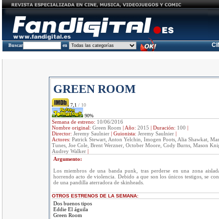
C
Buscar
en
GREEN ROOM
7,1
/ 10
90%
Semana de estreno:
10/06/2016
Nombre original:
Green Room
|
Año:
2015
|
Duración:
100
|
Director:
Jeremy Saulnier
|
Guionista:
Jeremy Saulnier
|
Actores:
Patrick Stewart, Anton Yelchin, Imogen Poots, Alia Shawkat, Ma
Tunes, Joe Cole, Brent Werzner, October Moore, Cody Burns, Mason Knigh
Audrey Walker
|
Argumento:
Los miembros de una banda punk, tras perderse en una zona aislad
horrendo acto de violencia. Debido a que son los únicos testigos, se con
de una pandilla aterradora de skinheads.
OTROS ESTRENOS DE LA SEMANA:
Dos buenos tipos
Eddie El águila
Green Room