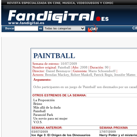
C
Buscar
en
PAINTBALL
Semana de estreno:
10/07/2009
Nombre original:
Paintball
|
Año:
2008
|
Duración:
90
|
Director:
Daniel Benmayor
|
Guionista:
Mario Schoendorff
|
Actores:
Brendan Mackey, Robert Maskell, Patrick Regis, Jennifer Matter.
Argumento:
Ocho participantes en un juego de 'Paintball' son diezmados por un cazad
OTROS ESTRENOS DE LA SEMANA:
La Proposición
Brüno
Más allá de la duda
Paintball
Paranoid Park
Un novio para mi mujer
V.O.S.
SEMANA ANTERIOR
:
SEMANA
PROXIMA
03/07/2009
17/07/2009
Ice Age 3: El Origen de los Dinosaurios
Harry Potter y el misterio