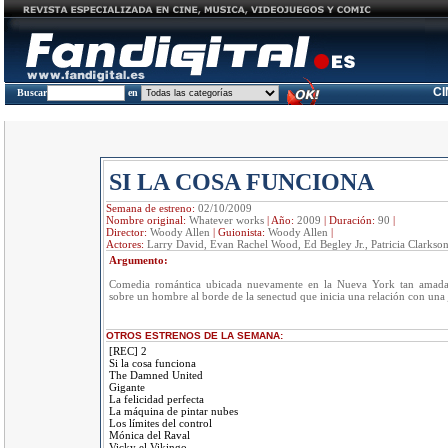
C
Buscar
en
SI LA COSA FUNCIONA
Semana de estreno:
02/10/2009
Nombre original:
Whatever works
|
Año:
2009
|
Duración:
90
|
Director:
Woody Allen
|
Guionista:
Woody Allen
|
Actores:
Larry David, Evan Rachel Wood, Ed Begley Jr., Patricia Clarkson
Argumento:
Comedia romántica ubicada nuevamente en la Nueva York tan amad
sobre un hombre al borde de la senectud que inicia una relación con una
OTROS ESTRENOS DE LA SEMANA:
[REC] 2
Si la cosa funciona
The Damned United
Gigante
La felicidad perfecta
La máquina de pintar nubes
Los límites del control
Mónica del Raval
Vicky el Vikingo