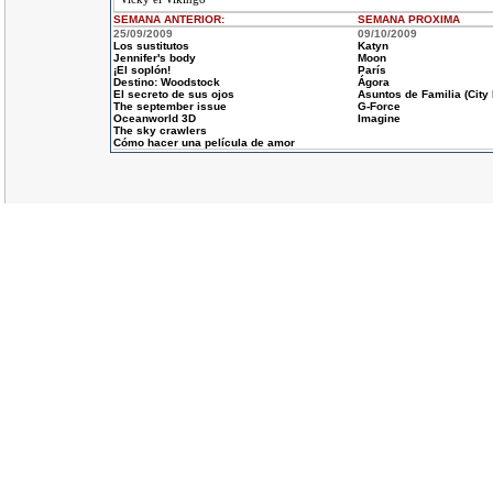
SEMANA ANTERIOR
:
SEMANA
PROXIMA
25/09/2009
09/10/2009
Los sustitutos
Katyn
Jennifer's body
Moon
¡El soplón!
París
Destino: Woodstock
Ágora
El secreto de sus ojos
Asuntos de Familia (City 
The september issue
G-Force
Oceanworld 3D
Imagine
The sky crawlers
Cómo hacer una película de amor