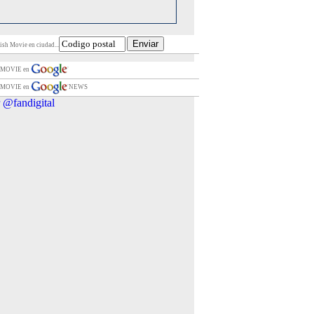
ish Movie en ciudad...
 MOVIE en
 MOVIE en
NEWS
 @fandigital