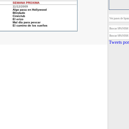
SEMANA
PROXIMA
11/12/2009
Algo pasa en Hollywood
Blindado
Cinéclub
Ver pases de Span
El erizo
Mal día para pescar
El camino de los sueños
Buscar SPANISH
Buscar SPANISH
Tweets por