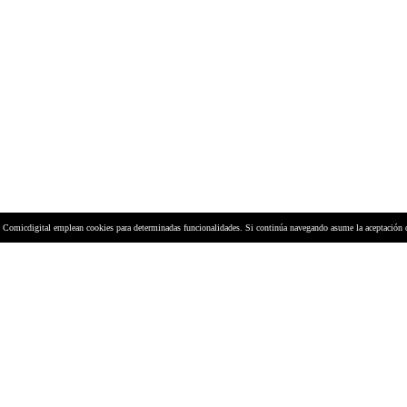
y Comicdigital emplean cookies para determinadas funcionalidades. Si continúa navegando asume la aceptación 