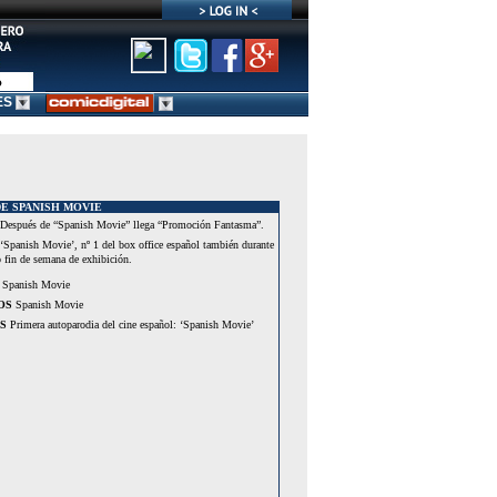
ES
E SPANISH MOVIE
Después de “Spanish Movie” llega “Promoción Fantasma”.
‘Spanish Movie’, nº 1 del box office español también durante
 fin de semana de exhibición.
Spanish Movie
OS
Spanish Movie
S
Primera autoparodia del cine español: ‘Spanish Movie’