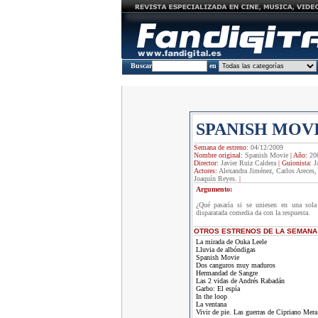
Buscar
en
SPANISH MOV
Semana de estreno:
04/12/2009
Nombre original:
Spanish Movie
|
Año:
20
Director:
Javier Ruiz Caldera
|
Guionista:
J
Actores:
Alexandra Jiménez, Carlos Areces,
Joaquín Reyes.
|
Argumento:
¿Qué pasaría si se uniesen en una sola 
disparatada comedia da con la respuesta.
OTROS ESTRENOS DE LA SEMANA
La mirada de Ouka Leele
Lluvia de albóndigas
Spanish Movie
Dos canguros muy maduros
Hermandad de Sangre
Las 2 vidas de Andrés Rabadán
Garbo: El espía
In the loop
La ventana
Vivir de pie. Las guerras de Cipriano Mera