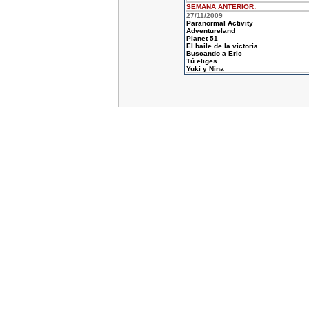
SEMANA ANTERIOR
:
27/11/2009
Paranormal Activity
Adventureland
Planet 51
El baile de la victoria
Buscando a Eric
Tú eliges
Yuki y Nina