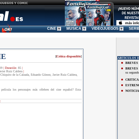
CINE
MUSICA
VIDEOJUEGOS
SERI
IE
[
Critica disponible
]
ARTICULOS D
BREVES
09
|
Duración:
85
|
BREVES
avier Ruiz Caldera
|
su segundo
 Chiquito de la Calzada, Eduardo Gómez, Javier Ruiz Caldera,
CRITICA
ESTREN
película los personajes más célebres del cine español? Esta
NOTICIA
: