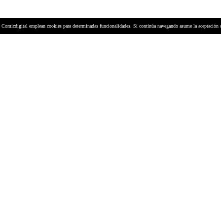
y Comicdigital emplean cookies para determinadas funcionalidades. Si continúa navegando asume la aceptación 