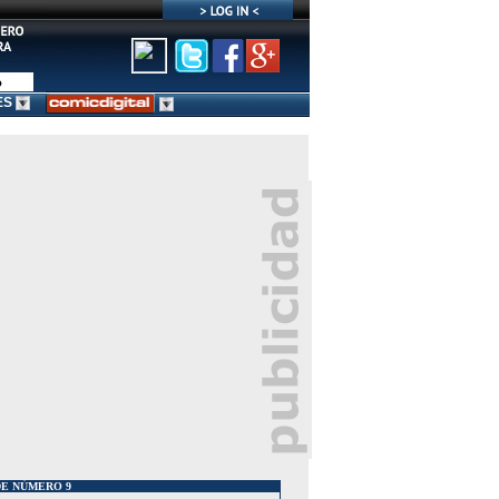
ES
DE NÚMERO 9