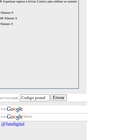
S
Superman regresa a Action Comics para celebrar su numero
Número 9
OS
Número 9
Número 9
ro 9 en ciudad...
 9 en
 9 en
NEWS
 @fandigital