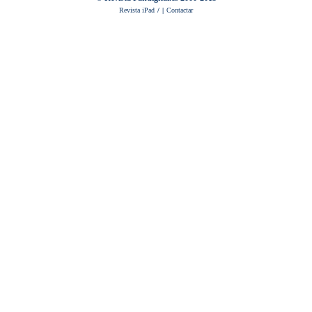
Revista iPad
/
|
Contactar