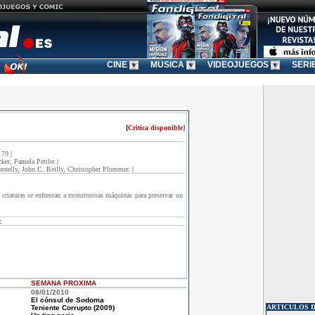
CINE
MUSICA
VIDEOJUEGOS
SERI
[
Critica disponible
]
:
79
|
ker, Pamela Pettler
|
nnelly, John C. Reilly, Christopher Plummer.
|
 criaturas se enfrentan a monstruosas máquinas para preservar un
:
SEMANA
PROXIMA
08/01/2010
El cónsul de Sodoma
ARTICULOS 
Teniente Corrupto (2009)