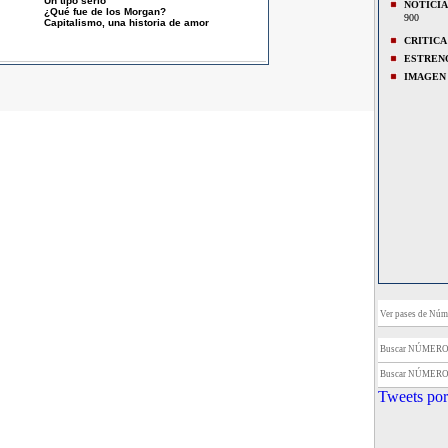
Un tipo serio
NOTICIA
¿Qué fue de los Morgan?
900
Capitalismo, una historia de amor
CRITICA
ESTREN
IMAGEN
Ver pases de Núme
Buscar NÚMERO
Buscar NÚMERO
Tweets por