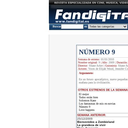
Buscar
en
NÚMERO 9
Semana de estreno:
01/01/2010
Nombre original:
9
|
Año:
2009
|
Duración
Director:
Shane Acker
|
Guionista:
Shane Ac
Actores:
Voces de Elijah Wood, Jennifer Co
Argumento:
En un futuro apocalíptico, nueve pequeñas
mañana para la civilización.
OTROS ESTRENOS DE LA SEMANA
El mejor
Todos están bien
Solomon Kane
Los fantasmas de mis ex-novias
Número 9
Love happens
SEMANA ANTERIOR
:
25/12/2009
Bienvenidos a Zombieland
La grandeza de vivir