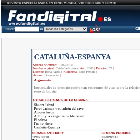
C
Buscar
en
CATALUÑA-ESPANYA
Semana de estreno:
19/02/2010
Nombre original:
Cataluña-Espanya
|
Año:
2009
|
Duración:
77
|
Director:
Isona Passola
|
Guionista:
Isona Passola
|
Actores:
Documental
|
Argumento:
Intelectuales de prestigio confrontan sus puntos de vista sobre la relació
resto de España.
OTROS ESTRENOS DE LA SEMANA:
Shutter Island
Percy Jackson y el ladrón del rayo
Amores locos
Arthur y la venganza de Maltazard
El solista
I'm not there
Cataluña-Espanya
SEMANA ANTERIOR
:
SEMANA
PROXIMA
12/02/2010
26/02/2010