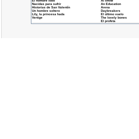
El hombre lobo
Al límite
Nacidas para sufrir
An Education
Historias de San Valentín
Arena
Un hombre soltero
Daybreakers
Lily, la princesa hada
El último vuelo
Vertige
The lovely bones
El profeta