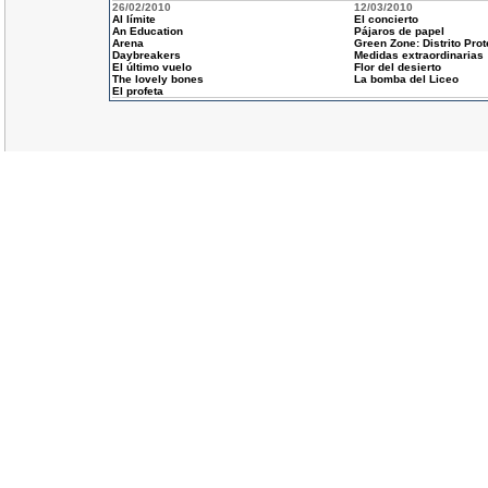
26/02/2010
12/03/2010
Al límite
El concierto
An Education
Pájaros de papel
Arena
Green Zone: Distrito Prot
Daybreakers
Medidas extraordinarias
El último vuelo
Flor del desierto
The lovely bones
La bomba del Liceo
El profeta