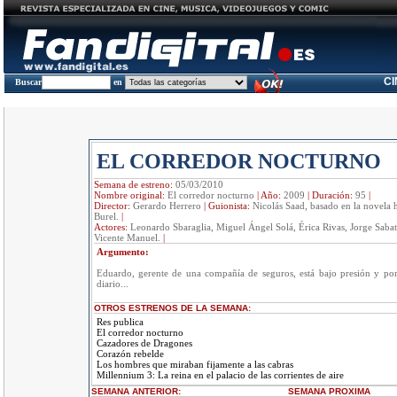
C
Buscar
en
EL CORREDOR NOCTURNO
Semana de estreno:
05/03/2010
Nombre original:
El corredor nocturno
|
Año:
2009
|
Duración:
95
|
Director:
Gerardo Herrero
|
Guionista:
Nicolás Saad, basado en la novel
Burel.
|
Actores:
Leonardo Sbaraglia, Miguel Ángel Solá, Érica Rivas, Jorge Saba
Vicente Manuel.
|
Argumento:
Eduardo, gerente de una compañía de seguros, está bajo presión y por 
diario...
OTROS ESTRENOS DE LA SEMANA:
Res publica
El corredor nocturno
Cazadores de Dragones
Corazón rebelde
Los hombres que miraban fijamente a las cabras
Millennium 3: La reina en el palacio de las corrientes de aire
SEMANA ANTERIOR
:
SEMANA
PROXIMA