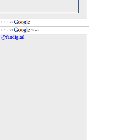
 PUNCH en
 PUNCH en
NEWS
 @fandigital