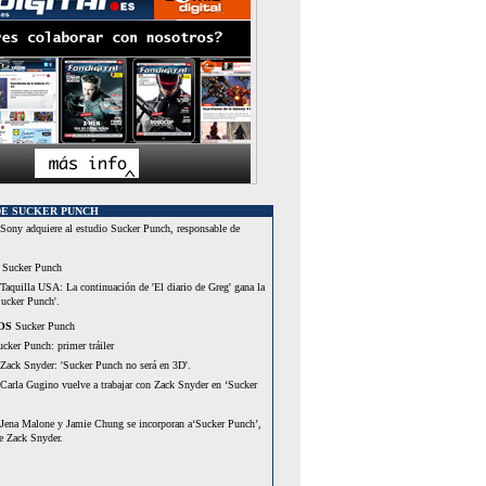
DE SUCKER PUNCH
Sony adquiere al estudio Sucker Punch, responsable de
Sucker Punch
Taquilla USA: La continuación de 'El diario de Greg' gana la
Sucker Punch'.
OS
Sucker Punch
cker Punch: primer tráiler
Zack Snyder: 'Sucker Punch no será en 3D'.
Carla Gugino vuelve a trabajar con Zack Snyder en ‘Sucker
Jena Malone y Jamie Chung se incorporan a‘Sucker Punch’,
e Zack Snyder.