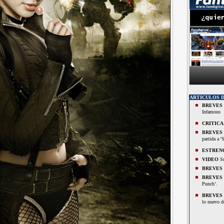
ARTICULOS 
BREVES
Infamous
CRITICA
BREVES
partida a '
ESTREN
VIDEO
Su
BREVES
BREVES
Punch’.
BREVES
lo nuevo d