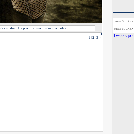
Buscar SUCKER
erior al aire. Una promo como mínimo llamativa.
Buscar SUCKER
Tweets por
1
|
2
|
3
|
4
|