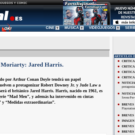
CINE
MUSICA
VIDEOJUEGOS
SERI
ARTICULOS 
CRITICA
 Moriarty: Jared Harris.
CRITICA
CRITICA
CRITICA
eado por Arthur Conan Doyle tendrá un papel
NOTICIA
vuelven a protagonizar Robert Downey Jr. y Jude Law a
protagoniz
será el británico Jared Harris. Harris, nacido en 1961, es
NOTICIA
serie “Mad Men”, y además ha intervenido en cintas
Seven-Per-
 y “Medidas extraordinarias”.
BREVES
Playstatio
BREVES
IMAGEN
BREVES
BREVES