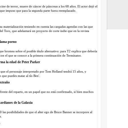
BREVES
ne de terror, muere de cáncer de páncreas a los 68 años. El actor dejó el
NOTICIA
go que impuso que para la segunda parte fuera reemplazado.
BREVES
VIDEO
Sh
VIDEO
Tr
 materialización teniendo en cuenta las cargadas agendas con las que
IMAGEN
 del Toro, que adelantará un proyecto de corte indie que en la revista
VIDEO
El
NOTICIA
llama porno
NOTICIA
ue bromea sobre el posible título alternativo: para T2 explica que debería
on el que se conoce a la primera continuación de Terminator.
rma la edad de Peter Parker
a que el personaje interpretado por Tom Holland tendrá 15 años, y
 que puedes matar al tío Ben'.
xtraño
rente del reparto, en un papel que no está confirmado, si bien muchos
ardianes de la Galaxia
 las posibilidades de que el alter ego de Bruce Banner se incorpore al
s.
a