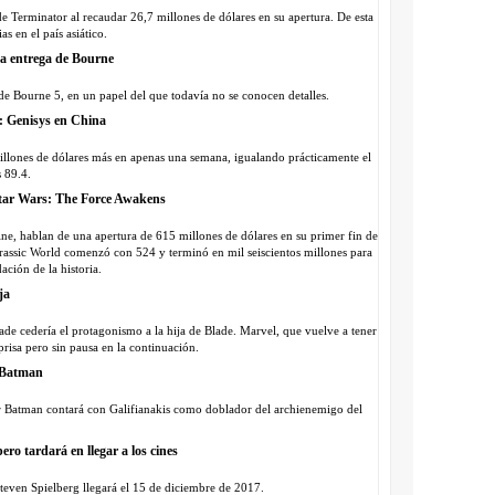
 de Terminator al recaudar 26,7 millones de dólares en su apertura. De esta
s en el país asiático.
nta entrega de Bourne
 de Bourne 5, en un papel del que todavía no se conocen detalles.
r: Genisys en China
8 millones de dólares más en apenas una semana, igualando prácticamente el
 89.4.
 Star Wars: The Force Awakens
ne, hablan de una apertura de 615 millones de dólares en su primer fin de
rassic World comenzó con 524 y terminó en mil seiscientos millones para
ción de la historia.
ja
de cedería el protagonismo a la hija de Blade. Marvel, que vuelve a tener
prisa pero sin pausa en la continuación.
o Batman
 Batman contará con Galifianakis como doblador del archienemigo del
ero tardará en llegar a los cines
teven Spielberg llegará el 15 de diciembre de 2017.