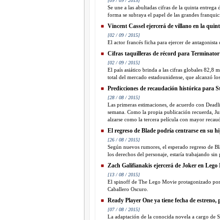
[09 / 09 / 2015]
Se une a las abultadas cifras de la quinta entrega
forma se subraya el papel de las grandes franquicia
Vincent Cassel ejercerá de villano en la qui
[02 / 09 / 2015]
El actor francés ficha para ejercer de antagonista
Cifras taquilleras de récord para Terminato
[02 / 09 / 2015]
El país asiático brinda a las cifras globales 82,
total del mercado estadounidense, que alcanzó los
Predicciones de recaudación histórica para
[28 / 08 / 2015]
Las primeras estimaciones, de acuerdo con Deadli
semana. Como la propia publicación recuerda, Ju
alzarse como la tercera película con mayor recauda
El regreso de Blade podría centrarse en su hi
[26 / 08 / 2015]
Según nuevos rumores, el esperado regreso de Bla
los derechos del personaje, estaría trabajando sin 
Zach Galifianakis ejercerá de Joker en Leg
[13 / 08 / 2015]
El spinoff de The Lego Movie protagonizado por
Caballero Oscuro.
Ready Player One ya tiene fecha de estreno, p
[07 / 08 / 2015]
La adaptación de la conocida novela a cargo de S