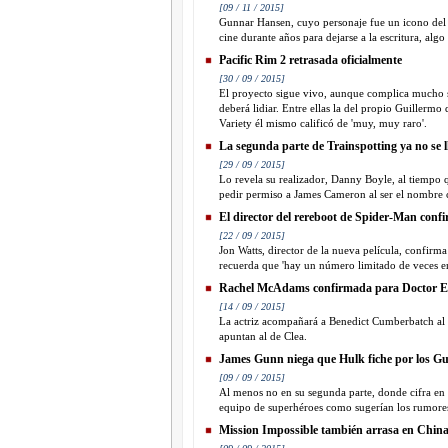
[09 / 11 / 2015]
Gunnar Hansen, cuyo personaje fue un icono del ci
cine durante años para dejarse a la escritura, al
Pacific Rim 2 retrasada oficialmente
[30 / 09 / 2015]
El proyecto sigue vivo, aunque complica mucho su
deberá lidiar. Entre ellas la del propio Guillermo
Variety él mismo calificó de 'muy, muy raro'.
La segunda parte de Trainspotting ya no se 
[29 / 09 / 2015]
Lo revela su realizador, Danny Boyle, al tiempo q
pedir permiso a James Cameron al ser el nombre c
El director del rereboot de Spider-Man confi
[22 / 09 / 2015]
Jon Watts, director de la nueva película, confirm
recuerda que 'hay un número limitado de veces en
Rachel McAdams confirmada para Doctor E
[14 / 09 / 2015]
La actriz acompañará a Benedict Cumberbatch al f
apuntan al de Clea.
James Gunn niega que Hulk fiche por los Gu
[09 / 09 / 2015]
Al menos no en su segunda parte, donde cifra en 0
equipo de superhéroes como sugerían los rumore
Mission Impossible también arrasa en Chin