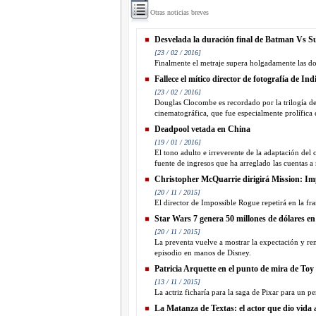
Otras noticias breves
Desvelada la duración final de Batman Vs 
[23 / 02 / 2016]
Finalmente el metraje supera holgadamente las dos
Fallece el mítico director de fotografía de In
[23 / 02 / 2016]
Douglas Clocombe es recordado por la trilogía de
cinematográfica, que fue especialmente prolífica e
Deadpool vetada en China
[19 / 01 / 2016]
El tono adulto e irreverente de la adaptación del c
fuente de ingresos que ha arreglado las cuentas 
Christopher McQuarrie dirigirá Mission: Im
[20 / 11 / 2015]
El director de Impossible Rogue repetirá en la fra
Star Wars 7 genera 50 millones de dólares en
[20 / 11 / 2015]
La preventa vuelve a mostrar la expectación y ren
episodio en manos de Disney.
Patricia Arquette en el punto de mira de Toy
[13 / 11 / 2015]
La actriz ficharía para la saga de Pixar para un p
La Matanza de Textas: el actor que dio vida al