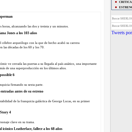
CRITICA
ESTREN
BREVES
Superman
BREVES
Buscar SHERL
navideña.
Buscar SHERL
 horas, alcanzando las dos y treinta y un minutos.
NOTICIA
Tweets por
diana Jones a los 103 años
NOTICIA
VIDEO
Sh
l célebre arqueólogo con la que de hecho acabó su carrera
IMAGEN
n las décadas de los 60 y los 70.
BREVES
oficial.
BREVES
ómic ve cerrada las puertas a su llegada al país asiático, una importante
BREVES
a más de una superproducción en los últimos años.
'Sherlock 
possible 6
BREVES
2”?
nquicia firmando su sexta parte.
BREVES
 entradas antes de su estreno
BREVES
Holmes’.
tabilidad de la franquicia galáctica de George Lucas, en su primer
CRITICA
BREVES
 Story 4
ESPECI
ESTREN
ersonaje clave en su trama.
BREVES
3’.
 icónico Leatherface, fallece a los 68 años