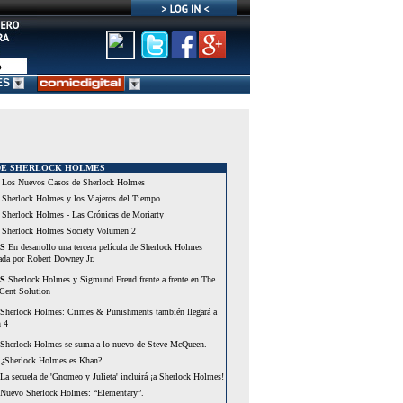
ES
DE SHERLOCK HOLMES
Los Nuevos Casos de Sherlock Holmes
Sherlock Holmes y los Viajeros del Tiempo
Sherlock Holmes - Las Crónicas de Moriarty
Sherlock Holmes Society Volumen 2
S
En desarrollo una tercera película de Sherlock Holmes
ada por Robert Downey Jr.
S
Sherlock Holmes y Sigmund Freud frente a frente en The
Cent Solution
Sherlock Holmes: Crimes & Punishments también llegará a
n 4
Sherlock Holmes se suma a lo nuevo de Steve McQueen.
¿Sherlock Holmes es Khan?
La secuela de 'Gnomeo y Julieta' incluirá ¡a Sherlock Holmes!
Nuevo Sherlock Holmes: “Elementary”.