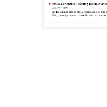
Pese a los rumores Channing Tatum se vincu
[03 / 08 / 2015]
En los últimos días se había especulado con que e
Men, pero lejos de eso ha confirmado su comprom