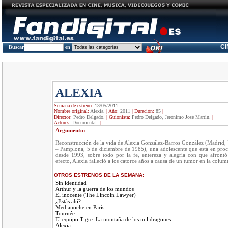
C
Buscar
en
ALEXIA
Semana de estreno:
13/05/2011
Nombre original:
Alexia.
|
Año:
2011
|
Duración:
85
|
Director:
Pedro Delgado.
|
Guionista:
Pedro Delgado, Jerónimo José Martín.
|
Actores:
Documental.
|
Argumento:
Reconstrucción de la vida de Alexia González-Barros González (Madrid,
– Pamplona, 5 de diciembre de 1985), una adolescente que está en proc
desde 1993, sobre todo por la fe, entereza y alegría con que afront
efecto, Alexia falleció a los catorce años a causa de un tumor en la colum
OTROS ESTRENOS DE LA SEMANA:
Sin identidad
Arthur y la guerra de los mundos
El inocente (The Lincoln Lawyer)
¿Estás ahí?
Medianoche en París
Tournée
El equipo Tigre: La montaña de los mil dragones
Alexia