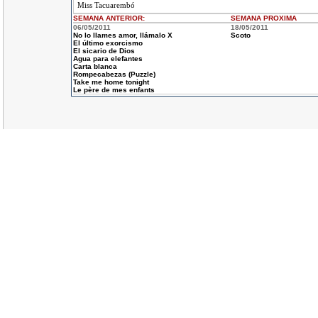
Miss Tacuarembó
SEMANA ANTERIOR
:
SEMANA
PROXIMA
06/05/2011
18/05/2011
No lo llames amor, llámalo X
Scoto
El último exorcismo
El sicario de Dios
Agua para elefantes
Carta blanca
Rompecabezas (Puzzle)
Take me home tonight
Le père de mes enfants