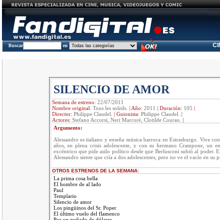
C
Buscar
en
SILENCIO DE AMOR
Semana de estreno:
22/07/2011
Nombre original:
Tous les soleils.
|
Año:
2011
|
Duración:
105
|
Director:
Philippe Claudel.
|
Guionista:
Philippe Claudel.
|
Actores:
Stefano Accorsi, Neri Marcorè, Clotilde Courau.
|
Argumento:
Alessandro es italiano y enseña música barroca en Estrasburgo. Vive con 
años, en plena crisis adolescente, y con su hermano Crampone, un en
excéntrico que pide asilo político desde que Berlusconi subió al poder. 
Alessandro siente que cría a dos adolescentes, pero no ve el vacío en su p
OTROS ESTRENOS DE LA SEMANA:
La prima cosa bella
El hombre de al lado
Paul
Templario
Silencio de amor
Los pingüinos del Sr. Poper
El último vuelo del flamenco
Por un puñado de dólares