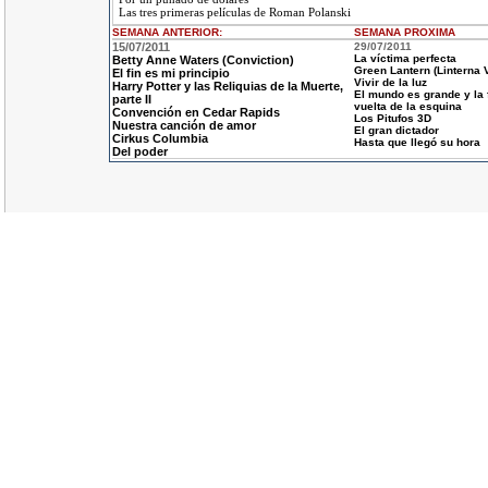
Las tres primeras películas de Roman Polanski
SEMANA ANTERIOR
:
SEMANA
PROXIMA
15/07/2011
29/07/2011
La víctima perfecta
Betty Anne Waters (Conviction)
Green Lantern (Linterna 
El fin es mi principio
Vivir de la luz
Harry Potter y las Reliquias de la Muerte,
El mundo es grande y la f
parte II
vuelta de la esquina
Convención en Cedar Rapids
Los Pitufos 3D
Nuestra canción de amor
El gran dictador
Cirkus Columbia
Hasta que llegó su hora
Del poder