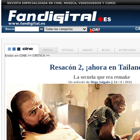
C
Buscar
en
CRITICA
NOTICIAS
IMAGEN
BLOGS
ENTREVISTAS
Estás en
CINE
>>
CRITICA
>>
Resacón 2, ¡ahora en Tailan
La secuela que era remake
Un artículo de
Diego Salgado
|| 24 / 6 / 2011