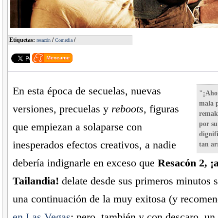
Etiquetas:
/
/
resacón
Comedia
En esta época de secuelas, nuevas
"¡Ahor
mala p
versiones, precuelas y
reboots
, figuras
remake
por su
que empiezan a solaparse con
dignif
inesperados efectos creativos, a nadie
tan ar
debería indignarle en exceso que
Resacón 2, ¡
Tailandia!
delate desde sus primeros minutos s
una continuación de la muy exitosa (y recome
en Las Vegas
; pero, también y con descaro, un