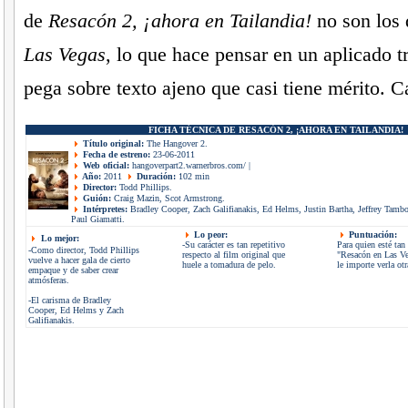
de
Resacón 2, ¡ahora en Tailandia!
no son los
Las Vegas
, lo que hace pensar en un aplicado t
pega sobre texto ajeno que casi tiene mérito. C
FICHA TÉCNICA DE RESACÓN 2, ¡AHORA EN TAILANDIA!
Título original:
The Hangover 2.
Fecha de estreno:
23-06-2011
Web oficial:
hangoverpart2.warnerbros.com/
|
Año:
2011
Duración:
102 min
Director:
Todd Phillips.
Guión:
Craig Mazin, Scot Armstrong.
Intérpretes:
Bradley Cooper, Zach Galifianakis, Ed Helms, Justin Bartha, Jeffrey Tamb
Paul Giamatti.
Lo peor:
Puntuación:
Lo mejor:
-Su carácter es tan repetitivo
Para quien esté ta
-Como director, Todd Phillips
respecto al film original que
"Resacón en Las Ve
vuelve a hacer gala de cierto
huele a tomadura de pelo.
le importe verla otr
empaque y de saber crear
atmósferas.
-El carisma de Bradley
Cooper, Ed Helms y Zach
Galifianakis.