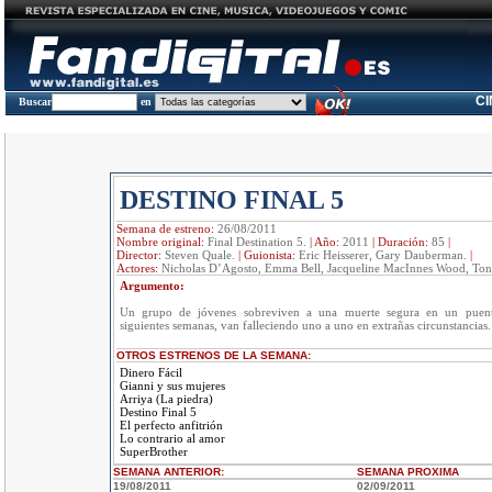
C
Buscar
en
DESTINO FINAL 5
Semana de estreno:
26/08/2011
Nombre original:
Final Destination 5.
|
Año:
2011
|
Duración:
85
|
Director:
Steven Quale.
|
Guionista:
Eric Heisserer, Gary Dauberman.
|
Actores:
Nicholas D’Agosto, Emma Bell, Jacqueline MacInnes Wood, Ton
Argumento:
Un grupo de jóvenes sobreviven a una muerte segura en un puent
siguientes semanas, van falleciendo uno a uno en extrañas circunstancias.
OTROS ESTRENOS DE LA SEMANA:
Dinero Fácil
Gianni y sus mujeres
Arriya (La piedra)
Destino Final 5
El perfecto anfitrión
Lo contrario al amor
SuperBrother
SEMANA ANTERIOR
:
SEMANA
PROXIMA
19/08/2011
02/09/2011