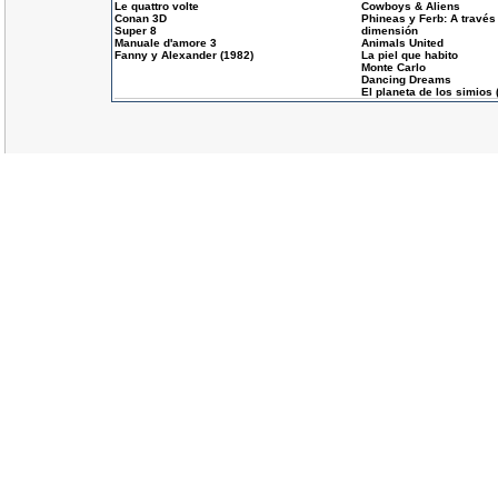
Le quattro volte
Cowboys & Aliens
Conan 3D
Phineas y Ferb: A través
Super 8
dimensión
Manuale d'amore 3
Animals United
Fanny y Alexander (1982)
La piel que habito
Monte Carlo
Dancing Dreams
El planeta de los simios 