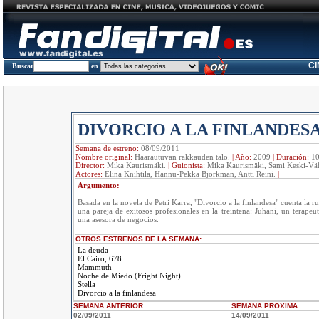
C
Buscar
en
DIVORCIO A LA FINLANDES
Semana de estreno:
08/09/2011
Nombre original:
Haarautuvan rakkauden talo.
|
Año:
2009
|
Duración:
1
Director:
Mika Kaurismäki.
|
Guionista:
Mika Kaurismäki, Sami Keski-Väh
Actores:
Elina Knihtilä, Hannu-Pekka Björkman, Antti Reini.
|
Argumento:
Basada en la novela de Petri Karra, "Divorcio a la finlandesa" cuenta la r
una pareja de exitosos profesionales en la treintena: Juhani, un terapeut
una asesora de negocios.
OTROS ESTRENOS DE LA SEMANA:
La deuda
El Cairo, 678
Mammuth
Noche de Miedo (Fright Night)
Stella
Divorcio a la finlandesa
SEMANA ANTERIOR
:
SEMANA
PROXIMA
02/09/2011
14/09/2011