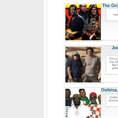
The Ori
int
Jo
Joe Lyn
sus ta
Big 
guit
Osibisa,
Osibis
african