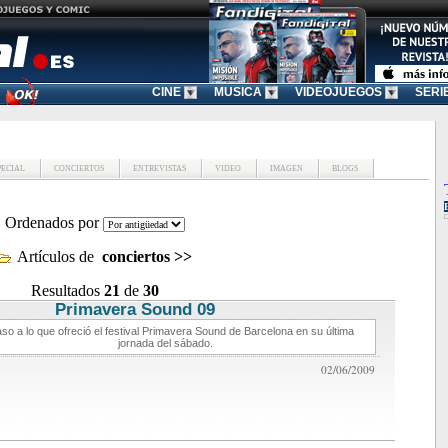
CINE
MUSICA
VIDEOJUEGOS
SERI
PECIAL
CONCIERTOS
ENTREVISTAS
VIDEO
IMAGEN
BLOGS
Ordenados por
Artículos de
conciertos
>>
Resultados
21
de
30
Primavera Sound 09
conciertos de musica
so a lo que ofreció el festival Primavera Sound de Barcelona en su última
jornada del sábado.
02/06/2009