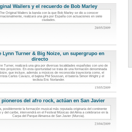
ginal Wailers y el recuerdo de Bob Marley
conciertos de musica
The Original Wailers la banda con la que Bob Marley se dio a conocer
ernacionalmente, realizará una gira por España con actuaciones en siete
ciudades.
28/05/2009
e Lynn Turner & Big Noize, un supergrupo en
directo
conciertos de musica
n Turner, realizará una gira por diversas localidades españolas con uno de
ntos proyectos. En esta oportunidad se trata de una formación denominada
Noize, que incluye, además a músicos de reconocida trayectoria como, el
arrista Carlos Cavazo, el bajista Phil Soussan, el batería Simon Wright y el
teclista Eric Norlander.
15/05/2009
 pioneros del afro rock, actúan en San Javier
conciertos de
musica
a, posiblemente la formación musical más reputada originaria del continente
o y del caribe, intervendrá en el Festival Músicas del Alma a celebrarse en la
Carpa del Parque Almansa de San Javier (Murcia).
23/04/2009