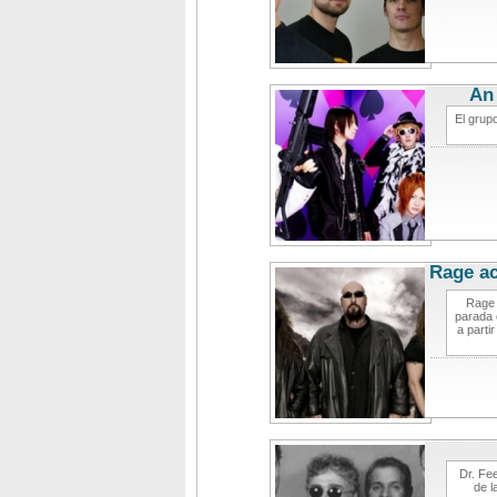
An 
El grup
Rage ac
Rage 
parada 
a parti
Dr. Fee
de l