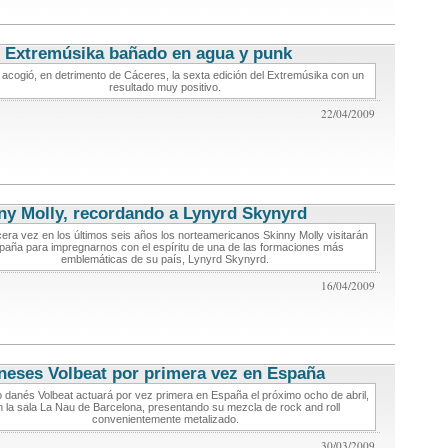
 Extremúsika bañado en agua y punk
conciertos de musica
 acogió, en detrimento de Cáceres, la sexta edición del Extremúsika con un
resultado muy positivo.
22/04/2009
ny Molly, recordando a Lynyrd Skynyrd
conciertos de musica
cera vez en los últimos seis años los norteamericanos Skinny Molly visitarán
paña para impregnarnos con el espíritu de una de las formaciones más
emblemáticas de su país, Lynyrd Skynyrd.
16/04/2009
neses Volbeat por primera vez en España
conciertos de musica
o danés Volbeat actuará por vez primera en España el próximo ocho de abril,
n la sala La Nau de Barcelona, presentando su mezcla de rock and roll
convenientemente metalizado.
30/03/2009