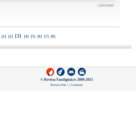
12/03/2009
[
3
]
[
1
]
[
2
]
[
4
]
[
5
]
[
6
]
[
7
]
[
8
]
© Revista Fandigital.es 2000-2015
Revista iPad
/
|
Contactar