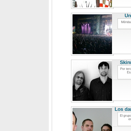
Un
Mérida
Skin
Por ter
Es
Los da
El grup
e