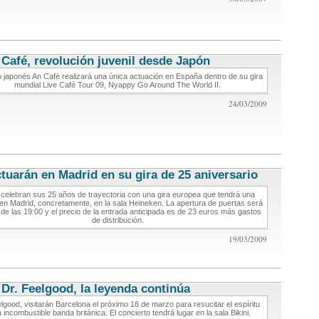
Café, revolución juvenil desde Japón
conciertos de musica
o japonés An Café realizará una única actuación en España dentro de su gira
mundial Live Café Tour 09, Nyappy Go Around The World II.
24/03/2009
tuarán en Madrid en su gira de 25 aniversario
conciertos
de musica
celebran sus 25 años de trayectoria con una gira europea que tendrá una
en Madrid, concretamente, en la sala Heineken. La apertura de puertas será
r de las 19:00 y el precio de la entrada anticipada es de 23 euros más gastos
de distribución.
19/03/2009
Dr. Feelgood, la leyenda continúa
conciertos de musica
lgood, visitarán Barcelona el próximo 18 de marzo para resucitar el espíritu
a incombustible banda británica. El concierto tendrá lugar en la sala Bikini.