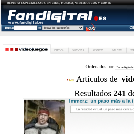
C
Buscar
en
CRITICA
NOTICIAS
AVANCES
IMAGEN
ES
Ordenados por
Artículos de
vi
Resultados
241
d
Immerz: un paso más a la 
videoj
La realidad virtual, un paso más cerca 