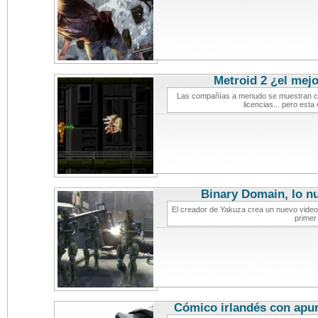
Metroid 2 ¿el mej
Las compañías a menudo se muestran con
licencias... pero esta
Binary Domain, lo n
El creador de Yakuza crea un nuevo vide
primer 
Cómico irlandés con apu