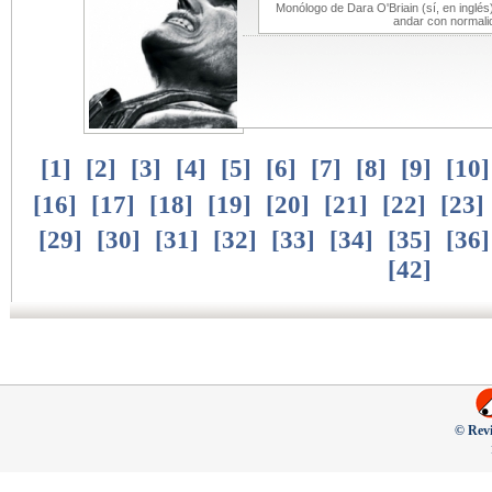
Monólogo de Dara O'Briain (sí, en inglé
andar con normali
[
1
]
[
2
]
[
3
]
[
4
]
[
5
]
[
6
]
[
7
]
[
8
]
[
9
]
[
10
[
16
]
[
17
]
[
18
]
[
19
]
[
20
]
[
21
]
[
22
]
[
23
]
[
29
]
[
30
]
[
31
]
[
32
]
[
33
]
[
34
]
[
35
]
[
36
[
42
]
© Revi