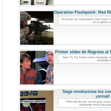
Operation Flashpoint: Red Ri
de vide
El shooter de Codemasters tiene nuevo ví
en un género t
Primer vídeo de Regreso al 
Back To The Future como videojuego ya 
paradojas 
Sega revoluciona los con
¡orinal!
v
Vídeo friki del día, una de esas cos
videojuego hecho para juga