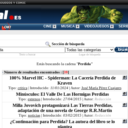
CINE
MUSICA
VIDEOJUEGOS
SERI
Sección de búsqueda
Texto a buscar
Lugar de búsqueda
Estás buscando la cadena "
Perdida"
·
Número de resultados encontrados
: [
39
]
100% Marvel HC - Spiderman: La Cacería Perdida de
Kraven
Tipo:
critica
| Introducido:
11/01/2024
| Autor:
José María Pérez Cuajares
Minúsculos: El Valle De Las Hormigas Perdidas
Tipo:
estrenos
| Introducido:
27/04/2015
| Autor:
Redacción
Milla Jovovich protagonizará Las Tierras Perdidas,
adaptación de una novela de George R.R.Martin
Tipo:
noticias
| Introducido:
03/02/2015
| Autor:
Redacción
¿Continuación para Perdida? La autora del libro se lo
plantea