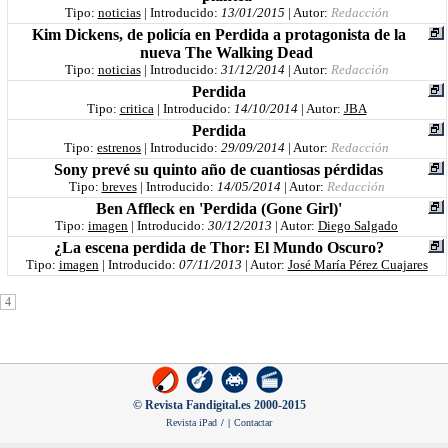
Tipo:
noticias
| Introducido:
13/01/2015
| Autor:
Redacción
Kim Dickens, de policía en Perdida a protagonista de la
nueva The Walking Dead
Tipo:
noticias
| Introducido:
31/12/2014
| Autor:
Redacción
Perdida
Tipo:
critica
| Introducido:
14/10/2014
| Autor:
JBA
Perdida
Tipo:
estrenos
| Introducido:
29/09/2014
| Autor:
Redacción
Sony prevé su quinto año de cuantiosas pérdidas
Tipo:
breves
| Introducido:
14/05/2014
| Autor:
Redacción
Ben Affleck en 'Perdida (Gone Girl)'
Tipo:
imagen
| Introducido:
30/12/2013
| Autor:
Diego Salgado
¿La escena perdida de Thor: El Mundo Oscuro?
Tipo:
imagen
| Introducido:
07/11/2013
| Autor:
José María Pérez Cuajares
4
© Revista Fandigital.es 2000-2015
Revista iPad
/
|
Contactar