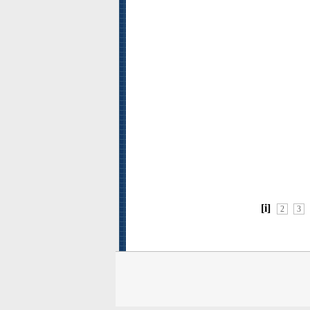
[i]
2
3